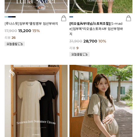
[루나스윗]임부복*쿨링밤부 임산부바지
[리오셀/4부데님/스토퍼조절]
[S-mad
e]임부복*리오셀스토퍼4부 임산부청바
17,900
15,200
15%
지
리뷰
26
31,900
28,700
10%
리뷰
9