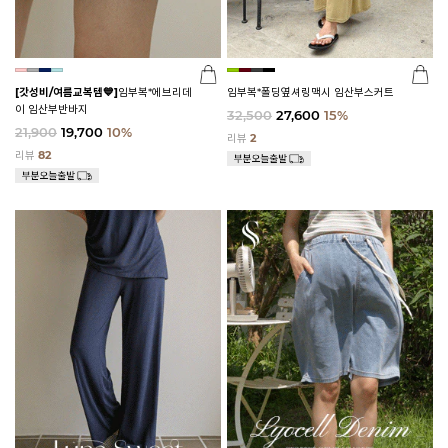
[갓성비/여름교복템💙]
임부복*에브리데
임부복*폴딩옆셔링맥시 임산부스커트
이 임산부반바지
32,500
27,600
15%
21,900
19,700
10%
리뷰
2
리뷰
82