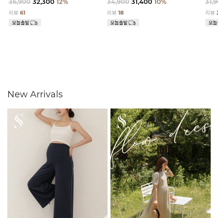
36,900
32,300
12%
34,900
31,400
10%
31,
리뷰
61
리뷰
18
리뷰
New Arrivals