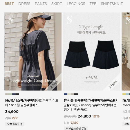
BEST
DRESS
PANTS
SKIRT
LEGGINGS
TEE
SHIRT&KNIT
[숏/롱/바스락/재구매템✨]
임부복*라이트
[자사몰 단독판매][여름반바지/쫀득스판/
[숏/
바스락조절 임산부원피스
군살커버]
[S-made] 임부복*라인이예쁜
ma
썸머 임산부반바지
34,600
43,
27,600
24,800
10%
리뷰
277
리뷰
리뷰
7,150