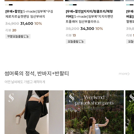
[무배+할인]
[S-made]임부복*구김
[무배+할인]
[지지미/링클프리/체형
[무배
제로차르실켓밴딩 임산부바지
커버]
[S-made]임부복*지지미펜던
벼움]
트플레어 임산부블라우스
멜빵
34,900
31,400
10%
38,200
34,300
10%
39,
리뷰
20
리뷰
13
리뷰
썸머룩의 정석, 반바지+반팔티
more
어떤 날씨에도 가볍고 쾌적하게