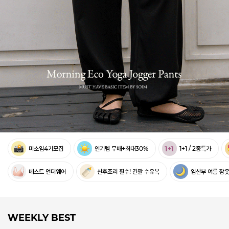
미소임4기모집
인기템 무배+최대30%
1+1 / 2종특가
베스트 언더웨어
산후조리 필수! 긴팔 수유복
임산부 여름 잠
WEEKLY BEST