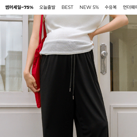
썸머세일~75%
오늘출발
BEST
NEW 5%
수유복
언더웨
N