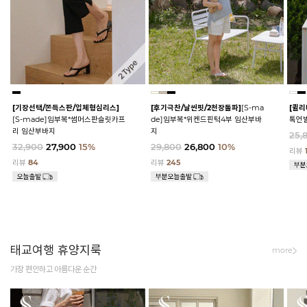
[기장선택/쫀득스판/입체형심리스]
[후기극찬/날씬핏/2천장돌파]
[S-ma
[퀼리
[S-made]임부복*썸머스판슬릿카프
de]임부복*위켄드핀턱4부 임산부바
톡언
리 임산부바지
지
25,
32,900
27,900
15%
29,800
26,800
10%
리뷰
리뷰
84
리뷰
245
태교여행 휴양지룩
more
가장 편안하고 아름다운 순간