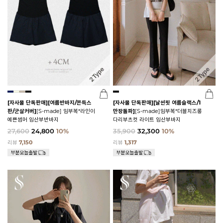
[자사몰 단독판매][여름반바지/쫀득스
[자사몰 단독판매][날씬핏 여름슬랙스/1
판/군살커버]
[S-made] 임부복*라인이
만장돌파]
[S-made]임부복*더블치즈롱
예쁜썸머 임산부반바지
다리부츠컷 라이트 임산부바지
27,600
24,800
10%
35,900
32,300
10%
리뷰
7,150
리뷰
1,317