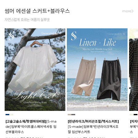
썸머 에센셜 스커트+블라우스
more
자연스럽게 흐르는 여름의 실루엣
[고슬고슬소재/핫썸머대비템]
[S-ma
[린넨라이크/허리끈조절/맥시스커트]
[지지
de]임부복*라이트쿨스퀘어넥셔링 임
[S-made]임부복*린넨라이크맥시조
부복
산부블라우스
절 임산부스커트
스