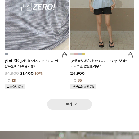
[무배+할인]
임부복*지지미셔츠카라 임
[반응폭발🎉/시원한소재/핏극찬]임부복*
산부원피스(수유가능)
미니프릴 반팔블라우스
34,900
31,400
10%
24,900
리뷰
121
리뷰
85
더보기