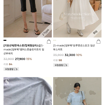
[기장선택/쫀득스판/입체형심리스]
[S-
[S-made]임부복*요루텐션스모크 임산
made]임부복*썸머스판슬릿카프리 임
부스커트
산부바지
35,900
32,300
10%
32,900
27,900
15%
리뷰
98
리뷰
84