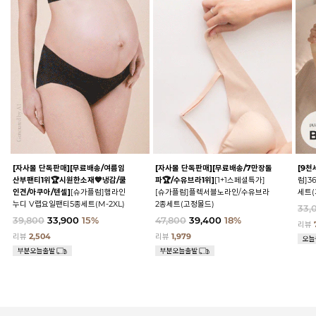
[자사몰 단독판매][무료배송/여름임
[자사몰 단독판매][무료배송/7만장돌
[9천
산부팬티1위🏆시원한소재💙냉감/쿨
파🏆/수유브라1위]
[1+1스페셜특가]
럼]3
인견/아쿠아/텐셀]
[슈가플럼]햄라인
[슈가플럼]플렉서블노라인/수유브라
세트(
누디 V랩요일팬티5종세트(M-2XL)
2종세트(고정몰드)
33,
39,800
33,900
15%
47,800
39,400
18%
리뷰
리뷰
2,504
리뷰
1,979