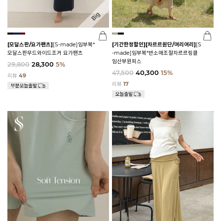
[모달스판/요가팬츠]
[S-made]임부복*
[기간한정할인]
[차르르원단/여리여리]
[S
모달스판무드와이드조거 요가팬츠
-made]임부복*반소매조절차르르링클
임산부원피스
29,800
28,300
5%
47,500
40,300
15%
리뷰
49
리뷰
17