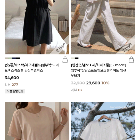
[숏/롱/바스락/재구매템✨]
임부복*라이
[텐션굿/엠보소재/허리조절]
[S-made]
트바스락조절 임산부원피스
임부복*찰랑소프트엠보조절와이드 임산
부바지
34,600
32,900
29,600
10%
리뷰
277
리뷰
62