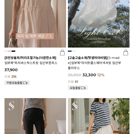
[3천장돌파/허리조절가능/시원한소재]
[고슬고슬소재/핫썸머대비템]
[S-mad
임부복*피치바스락스트링 임산부원피스
e]임부복*라이트쿨스퀘어넥셔링 임산부
블라우스
37,900
36,900
32,300
12%
리뷰
216
리뷰
61