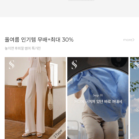
올여름 인기템 무배+최대 30%
more
놓치면 후회할 썸머 특가전