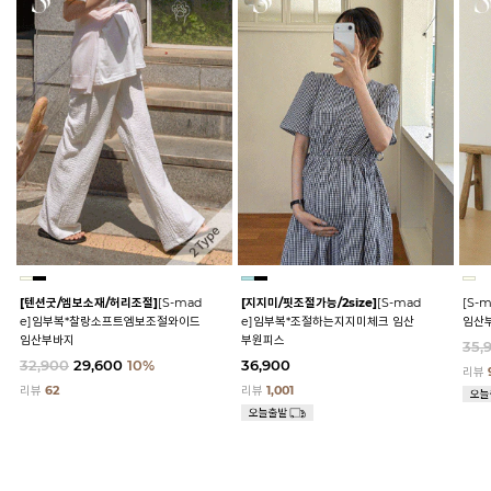
[텐션굿/엠보소재/허리조절]
[S-mad
[지지미/핏조절가능/2size]
[S-mad
[S-
e]임부복*찰랑소프트엠보조절와이드
e]임부복*조절하는지지미체크 임산
임산
임산부바지
부원피스
35,
32,900
29,600
10%
36,900
리뷰
리뷰
62
리뷰
1,001