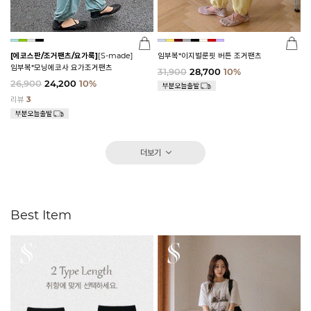
[에코스판/조거팬츠/요가룩]
[S-made]
임부복*이지벌룬핏 버튼 조거팬츠
임부복*모닝에코사 요가조거팬츠
31,900
28,700
10%
26,900
24,200
10%
리뷰
3
더보기
Best Item