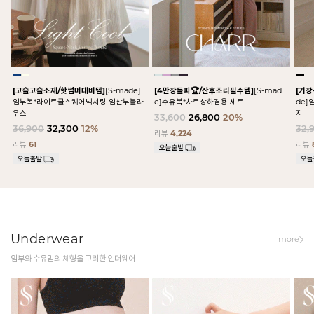
[고슬고슬소재/핫썸머대비템]
[S-made]
[4만장돌파🏆/산후조리필수템]
[S-mad
[기
임부복*라이트쿨스퀘어넥셔링 임산부블라
e]수유복*차르상하겸용 세트
de
우스
지
33,600
26,800
20%
36,900
32,300
12%
32,
리뷰
4,224
리뷰
61
리뷰
Underwear
more
임부와 수유맘의 체형을 고려한 언더웨어