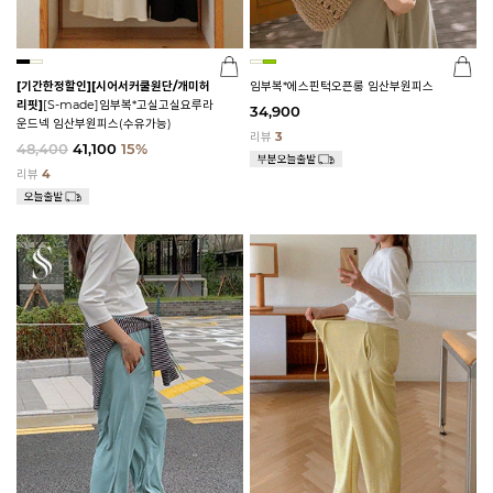
[기간한정할인]
[시어서커쿨원단/개미허
임부복*에스핀턱오픈롱 임산부원피스
리핏]
[S-made]임부복*고실고실요루라
34,900
운드넥 임산부원피스(수유가능)
리뷰
3
48,400
41,100
15%
리뷰
4