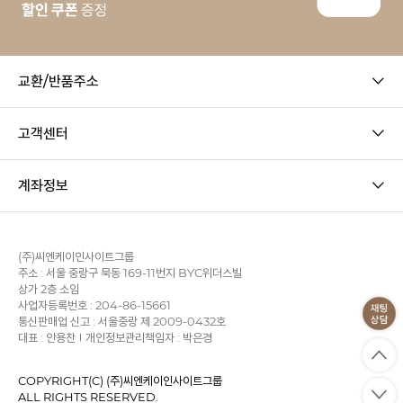
교환/반품주소
고객센터
계좌정보
(주)씨엔케이인사이트그룹
주소 : 서울 중랑구 묵동 169-11번지 BYC위더스빌
상가 2층 소임
사업자등록번호 : 204-86-15661
통신판매업 신고 : 서울중랑 제 2009-0432호
대표 : 안용찬
개인정보관리책임자 : 박은경
COPYRIGHT(C) (주)씨엔케이인사이트그룹
ALL RIGHTS RESERVED.