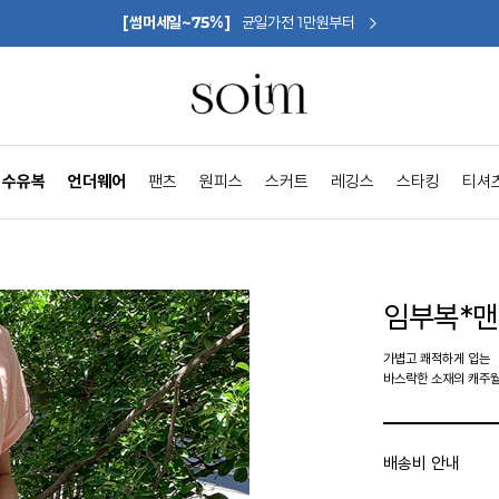
[썸머세일~75%]
균일가전 1만원부터
수유복
언더웨어
팬츠
원피스
스커트
레깅스
스타킹
티셔
임부복*
가볍고 쾌적하게 입는
바스락한 소재의 캐주
배송비 안내