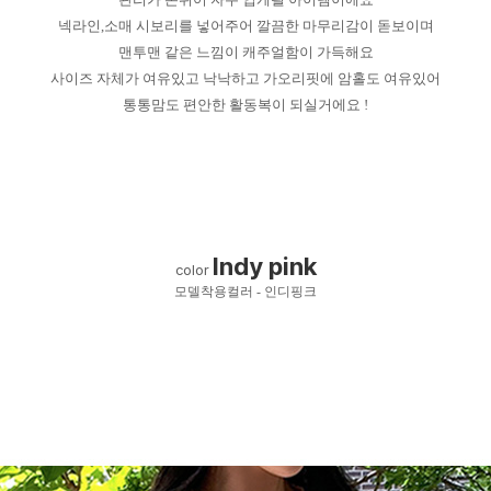
넥라인,소매 시보리를 넣어주어 깔끔한 마무리감이 돋보이며
맨투맨 같은 느낌이 캐주얼함이 가득해요
사이즈 자체가 여유있고 낙낙하고 가오리핏에 암홀도 여유있어
통통맘도 편안한 활동복이 되실거에요 !
Indy pink
color
모델착용컬러 - 인디핑크