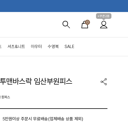
+쿠폰2종
0
츠
셔츠&니트
아우터
수영복
SALE
맨투맨바스락 임산부원피스
월 원피스
5만원이상 주문시 무료배송(업체배송 상품 제외)