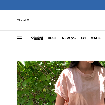
Global
오늘출발
BEST
NEW 5%
1+1
MADE