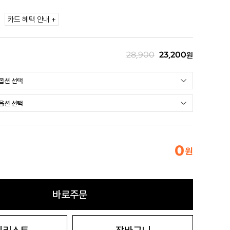
카드 혜택 안내 +
28,900
23,200
원
0
원
바로주문