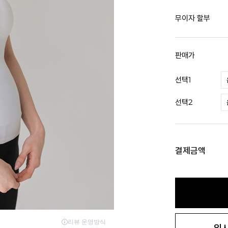
무이자 할부
판매가
선택1
선택2
결제금액