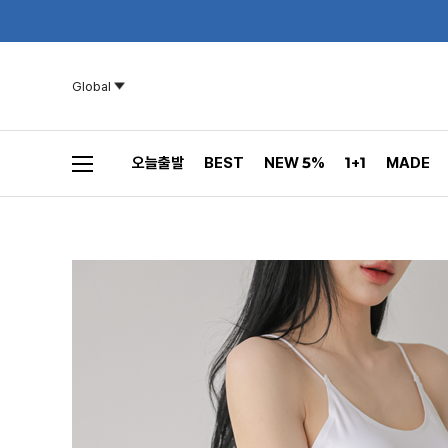
Global
오늘출발
BEST
NEW 5%
1+1
MADE