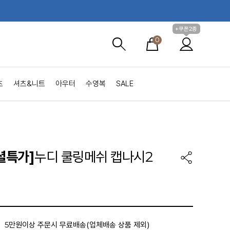
+쿠폰2종
0
츠
셔츠&니트
아우터
수영복
SALE
셜특가]
누디 쿨링메쉬 캡나시2
5만원이상 주문시 무료배송(업체배송 상품 제외)