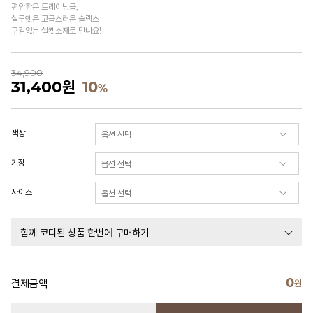
편안함은 트레이닝급,
실루엣은 고급스러운 슬랙스
구김없는 실켓소재로 만나요!
34,900
31,400
원
10
%
색상
기장
사이즈
함께 코디된 상품 한번에 구매하기
0
결제금액
원