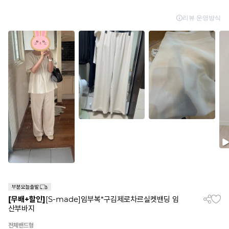
[무배+할인]
[S-made]임부복*구김제로차르실켓밴딩 임
산부바지
전체밴드형