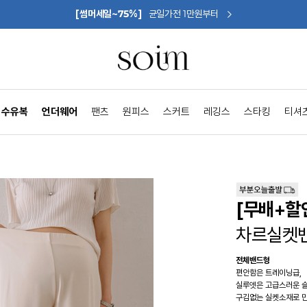
[썸머세일~75%]
균일가전 1만원부터
수유복
언더웨어
팬츠
원피스
스커트
레깅스
스타킹
티셔
[무배+할
차르실켓
전체밴드형
편안함은 트레이닝급,
실루엣은 고급스러운 
구김없는 실켓소재로 만