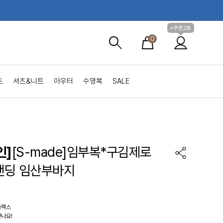
+쿠폰2종
0
츠
셔츠&니트
아우터
수영복
SALE
인]
[S-made]임부복*구김제로
밴딩 임산부바지
슬랙스
나요!