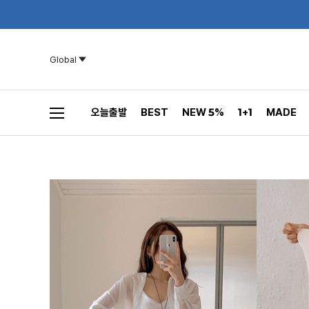
Global
오늘출발
BEST
NEW 5%
1+1
MADE