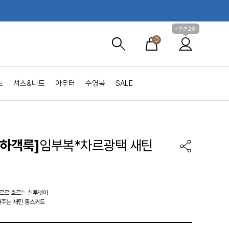
+쿠폰2종
0
츠
셔츠&니트
아우터
수영복
SALE
/하객룩]
임부복*차르광택 새틴
차르르 흐르는 실루엣이
해주는 새틴 롱스커트