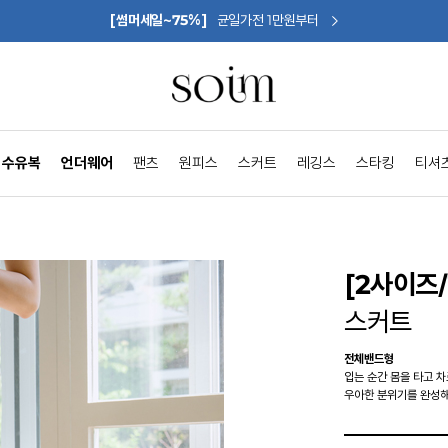
[썸머세일~75%]
균일가전 1만원부터
수유복
언더웨어
팬츠
원피스
스커트
레깅스
스타킹
티셔
[2사이즈
스커트
전체밴드형
입는 순간 몸을 타고 
우아한 분위기를 완성