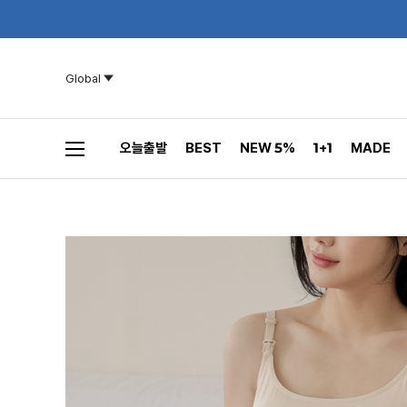
Global
오늘출발
BEST
NEW 5%
1+1
MADE