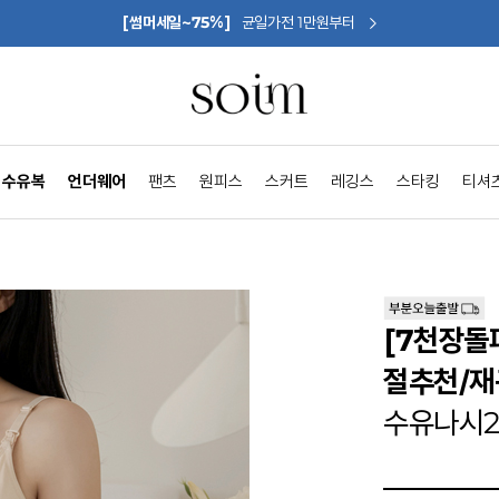
[썸머세일~75%]
균일가전 1만원부터
수유복
언더웨어
팬츠
원피스
스커트
레깅스
스타킹
티셔
[7천장돌
절추천/재
수유나시2