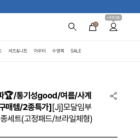
+쿠폰2종
0
츠
셔츠&니트
아우터
수영복
SALE
파🏆/통기성good/여름/사계
구매템/2종특가]
[Jj]모달임부
종세트(고정패드/브라일체형)