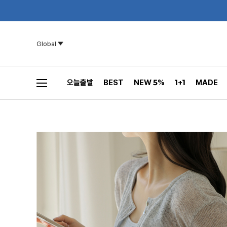
Global
오늘출발
BEST
NEW 5%
1+1
MADE