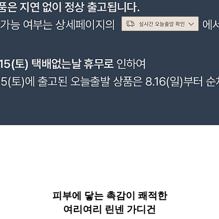
피부에 닿는 촉감이 쾌적한
여리여리 린넨 가디건