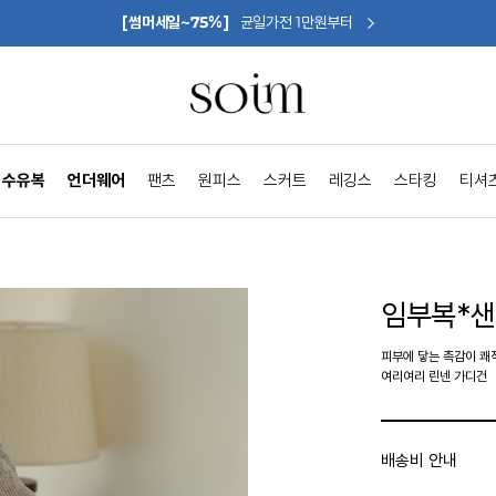
[썸머세일~75%]
균일가전 1만원부터
수유복
언더웨어
팬츠
원피스
스커트
레깅스
스타킹
티셔
임부복*샌
피부에 닿는 촉감이 쾌
여리여리 린넨 가디건
배송비 안내