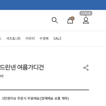
+쿠폰2종
0
츠
셔츠&니트
아우터
수영복
SALE
드린넨 여름가디건
적한
5만원이상 주문시 무료배송(업체배송 상품 제외)