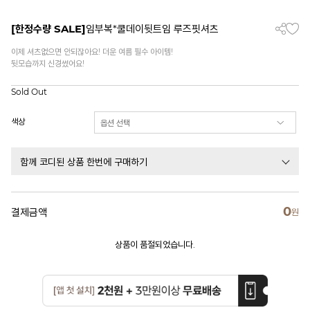
[한정수량 SALE]
임부복*쿨데이뒷트임 루즈핏셔츠
이제 셔츠없으면 안되잖아요! 더운 여름 필수 아이템!
뒷모습까지 신경썼어요!
Sold Out
색상
함께 코디된 상품 한번에 구매하기
0
결제금액
원
상품이 품절되었습니다.