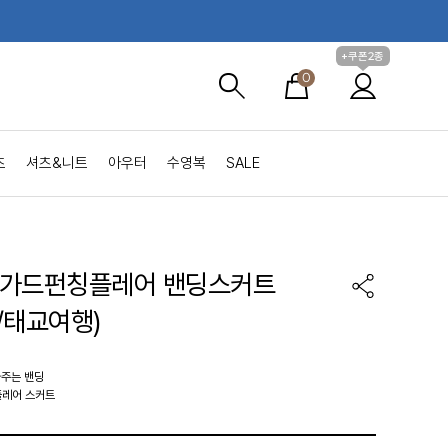
+쿠폰2종
0
츠
셔츠&니트
아우터
수영복
SALE
자가드펀칭플레어 밴딩스커트
/태교여행)
싸주는 밴딩
플레어 스커트