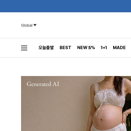
Global
오늘출발
BEST
NEW 5%
1+1
MADE