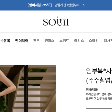
[썸머세일~75%]
균일가전 1만원부터
수유복
언더웨어
팬츠
원피스
스커트
레깅스
스타킹
티셔
임부복*
(주수촬영
전체밴드형
D라인을 부드럽게 감
로맨틱한 실루엣의 롱