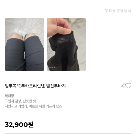
임부복*6부카프리린넨 임산부바지
복대형
프렌치 감성, 산뜻한 핏
시원하고 가볍게, 여름을 위한 카프리 팬츠
32,900
원