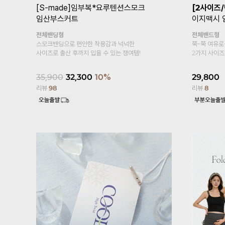
2종
[S-made]임부복*요루텐션스모크
[2사이즈
]
[S
임산부스커트
이지맥시 
요가
전체밴딩형
전체밴드형
스모크밴딩으로 편안한 착용감과 넉넉한
쭉-쭉 여유로
사이즈로 출산 후까지 입을 수 있는 쟁여템!
2가지 사이즈
아
!
35,900
32,300
10%
29,800
리뷰
98
리뷰
8