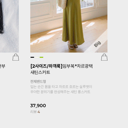
[pJ]프리
er.5부)
산부
[2사이즈/하객룩]
임부복*차르광택
새틴스커트
24,000
1
전체밴드형
리뷰
95
입는 순간 몸을 타고 차르르 흐르는 실루엣이
우아한 분위기를 완성해주는 새틴 롱스커트
37,900
리뷰
4