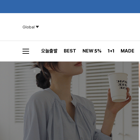
Global
오늘출발
BEST
NEW 5%
1+1
MADE