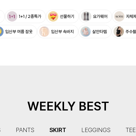
%
1+1 / 2종특가
선물하기
요가웨어
자체
임산부 여름 잠옷
임산부 속바지
살안타템
주수
WEEKLY BEST
S
PANTS
SKIRT
LEGGINGS
TEE