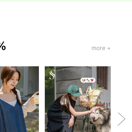
%
more +