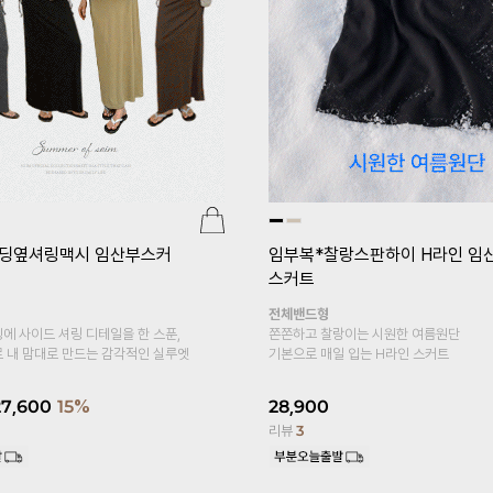
딩옆셔링맥시 임산부스커
임부복*찰랑스판하이 H라인 임
스커트
전체밴드형
에 사이드 셔링 디테일을 한 스푼,
쫀쫀하고 찰랑이는 시원한 여름원단
 내 맘대로 만드는 감각적인 실루엣
기본으로 매일 입는 H라인 스커트
27,600
15%
28,900
리뷰
3