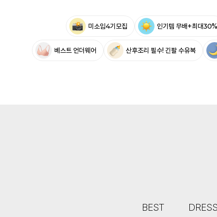
미소임4기모집
인기템 무배+최대30
베스트 언더웨어
산후조리 필수! 긴팔 수유복
BEST
DRES