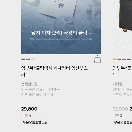
임부복*쿨링맥시 하체커버 임산부스
임부복*폴
커트
트
e]임부
전체밴드형
기타형
가팬
입는 순간 온도가 내려가는
입체적인 폴딩
기분 좋은 쿨링 텍스처
스트링 조절로
29,800
32,500
리뷰
4
리뷰
2