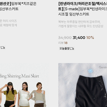
/텐션굿]
임부복*치즈같은
[린넨라이크/허리끈조절/맥시스
임산부스커트
트]
[S-made]임부복*린넨라이
시조절 임산부스커트
운 허리 사이즈
복부는 하루종일 편안하게 감싸주며,
로 체형에 맞게
가볍게 찰랑이는 내추럴 무드 린넨감성
34,900
31,400
10%
리뷰
18