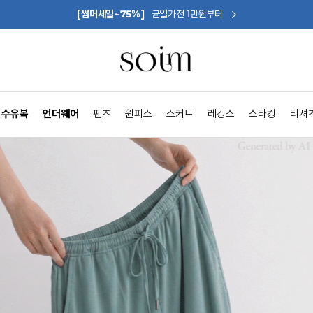
[썸머세일~75%]
균일가전 1만원부터
수유복
언더웨어
팬츠
원피스
스커트
레깅스
스타킹
티셔