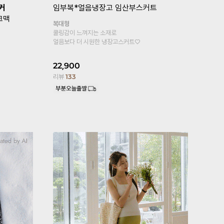
커
임부복*얼음냉장고 임산부스커트
[기획특가1
크맥
파✨]
임부복
복대형
깅스
쿨링감이 느껴지는 소재로
얼음보다 더 시원한 냉장고스커트♡
복대형
부드러우면서 
22,900
리뷰
133
17,600
1
리뷰
2,446