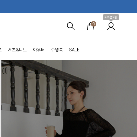
+쿠폰2종
0
츠
셔츠&니트
아우터
수영복
SALE