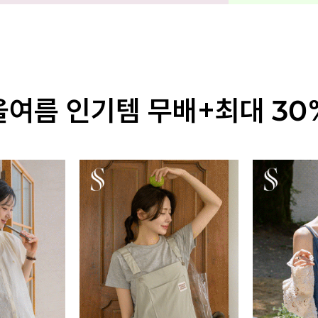
올여름 인기템 무배+최대 30