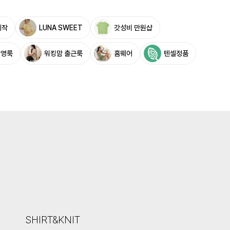
제작
LUNA SWEET
갓성비 만원샵
촬영룩
워킹맘 출근룩
홈웨어
텐셀정품
SHIRT&KNIT