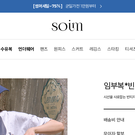
[썸머세일~75%]
균일가전 1만원부터
수유복
언더웨어
팬츠
원피스
스커트
레깅스
스타킹
티셔
임부복*
시선을 사로잡는 빈티
배송비 안내
무이자 할부