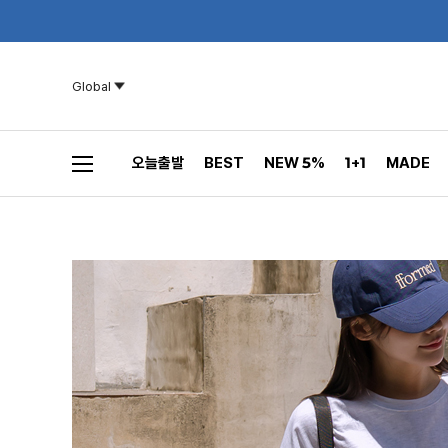
Global
오늘출발
BEST
NEW 5%
1+1
MADE