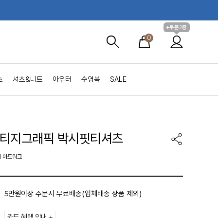
+쿠폰2종
0
츠
셔츠&니트
아우터
수영복
SALE
빈티지그래픽 박시핏티셔츠
지 아트워크
5만원이상 주문시 무료배송(업체배송 상품 제외)
카드 혜택 안내 +