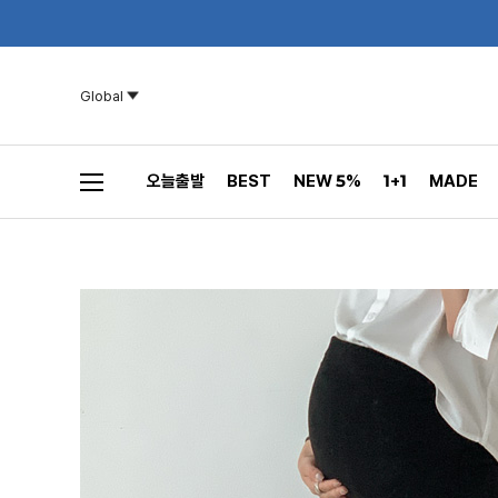
Global
오늘출발
BEST
NEW 5%
1+1
MADE