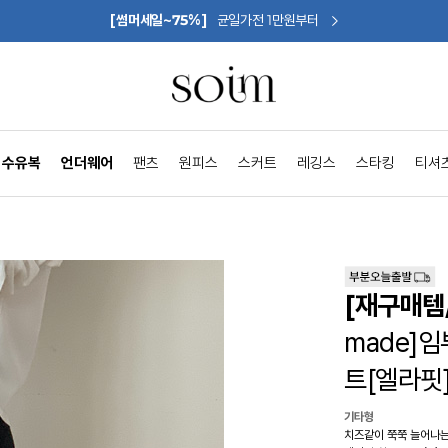
[썸머세일~75%]
균일가전 1만원부터
수유복
언더웨어
팬츠
원피스
스커트
레깅스
스타킹
티셔
[재구매템
made]
트[엘라핏
기타형
치즈같이 쭉쭉 늘어나