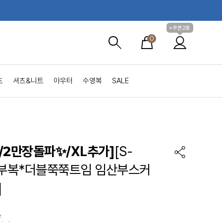
+쿠폰2종
0
츠
셔츠&니트
아우터
수영복
SALE
/2만장돌파✨/XL추가]
[S-
임부복*더블쭉쭉트임 임산부스커
]
는