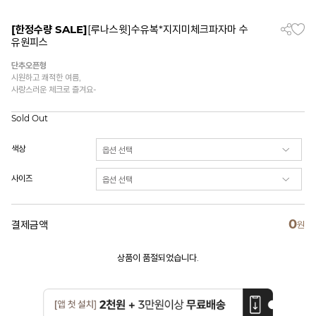
[한정수량 SALE]
[루나스윗]수유복*지지미체크파자마 수
유원피스
단추오픈형
시원하고 쾌적한 여름,
사랑스러운 체크로 즐겨요-
Sold Out
색상
사이즈
0
결제금액
원
상품이 품절되었습니다.