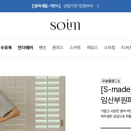
[썸머세일~75%]
균일가전 1만원부터
수유복
언더웨어
팬츠
원피스
스커트
레깅스
스타킹
티셔
[S-ma
임산부원피
가볍고 시원한 썸머 버
캐주얼한 감성으로 휘뚤