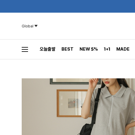
Global
오늘출발
BEST
NEW 5%
1+1
MADE