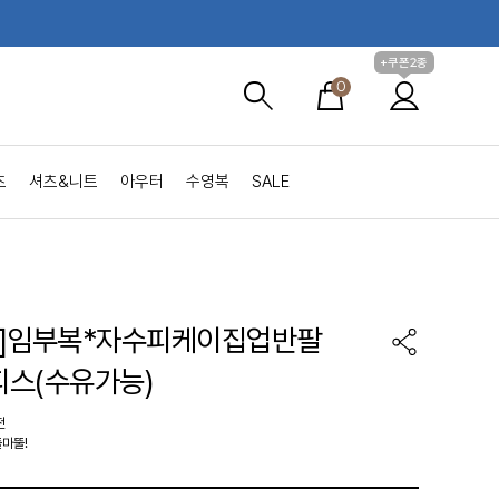
+쿠폰2종
0
츠
셔츠&니트
아우터
수영복
SALE
de]임부복*자수피케이집업반팔
스(수유가능)
전
마뚤!