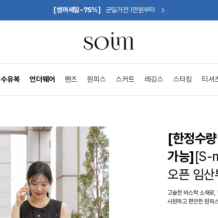
[썸머세일~75%]
균일가전 1만원부터
수유복
언더웨어
팬츠
원피스
스커트
레깅스
스타킹
티셔
[한정수량 
가능]
[S
오픈 임산
고슬한 바스락 소재로,
시원하고 편안한 원피