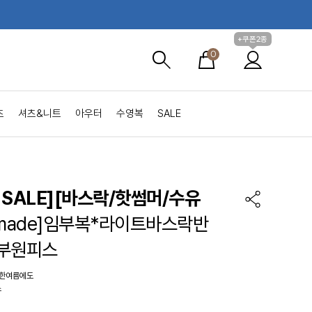
+쿠폰2종
0
츠
셔츠&니트
아우터
수영복
SALE
SALE]
[바스락/핫썸머/수유
-made]임부복*라이트바스락반
부원피스
 한여름에도
스