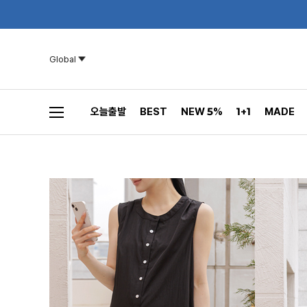
Global
오늘출발
BEST
NEW 5%
1+1
MADE