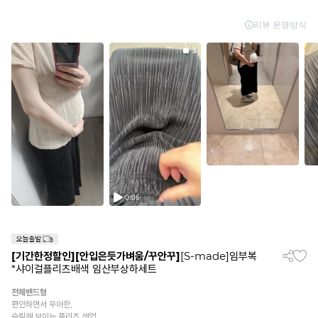
[기간한정할인]
[안입은듯가벼움/꾸안꾸]
[S-made]임부복
*샤이걸플리츠배색 임산부상하세트
전체밴드형
편안하면서 우아한,
슬림해 보이는 플리츠 셋업