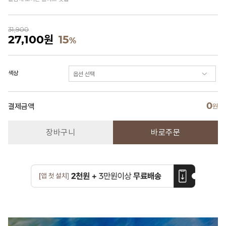
31,900
27,100
원
15
%
색상
0
결제금액
원
장바구니
바로주문