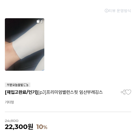
[재입고완료/인기]
[pJ]프리미엄벨런스핏 임산부레깅스
기타형
24,800
22,300
원
10
%