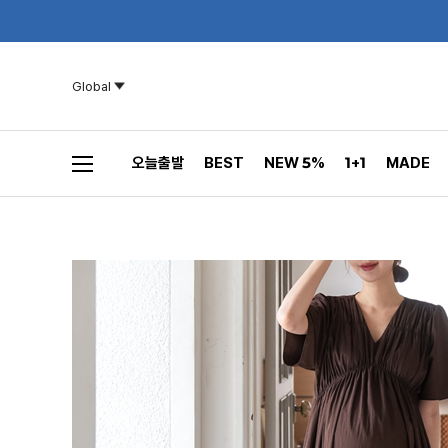
Global
오늘출발
BEST
NEW 5%
1+1
MADE