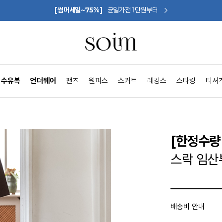
[썸머세일~75%]
균일가전 1만원부터
수유복
언더웨어
팬츠
원피스
스커트
레깅스
스타킹
티셔
[한정수량 
스락 임산
배송비 안내