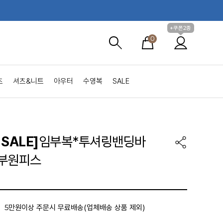
+쿠폰2종
0
츠
셔츠&니트
아우터
수영복
SALE
SALE]
임부복*투셔링밴딩바
부원피스
5만원이상 주문시 무료배송(업체배송 상품 제외)