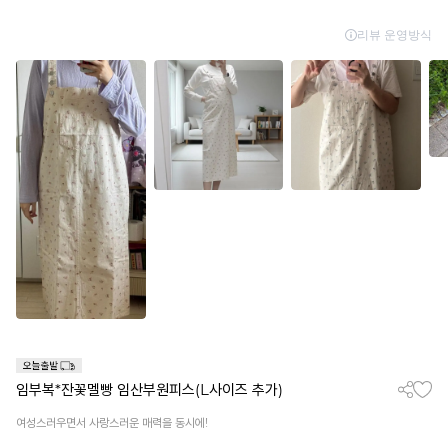
임부복*잔꽃멜빵 임산부원피스(L사이즈 추가)
여성스러우면서 사랑스러운 매력을 동시에!