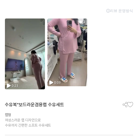
수유복*보드라운겸용랩 수유세트
랩형
여성스러운 랩 디자인으로
수유까지 간편한 소프트 수유세트