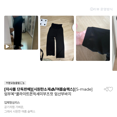
[자사몰 단독판매][시원한소재🧊/여름슬랙스]
[S-made]
임부복*쿨라이트쫀득세미부츠컷 임산부바지
입체형심리스
공기처럼 가벼운,
그래서 시원한 여름 슬랙스