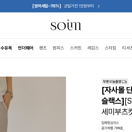
[썸머세일~75%]
균일가전 1만원부터
수유복
언더웨어
팬츠
원피스
스커트
레깅스
스타킹
티셔
[자사몰 
슬랙스]
[
세미부츠
입체형심리스
공기처럼 가벼운,