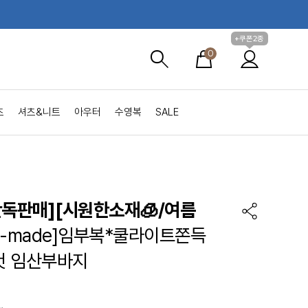
+쿠폰2종
0
츠
셔츠&니트
아우터
수영복
SALE
단독판매][시원한소재🧊/여름
S-made]임부복*쿨라이트쫀득
컷 임산부바지