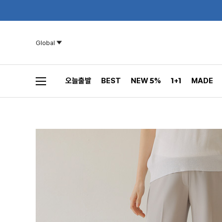
Global
오늘출발
BEST
NEW 5%
1+1
MADE