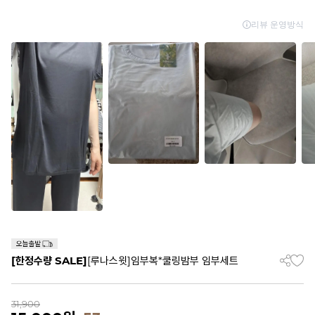
[한정수량 SALE]
[루나스윗]임부복*쿨링밤부 임부세트
31,900