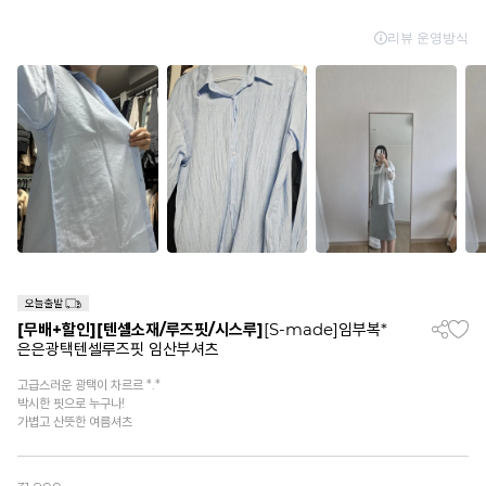
[무배+할인]
[텐셀소재/루즈핏/시스루]
[S-made]임부복*
은은광택텐셀루즈핏 임산부셔츠
고급스러운 광택이 차르르 *.*
박시한 핏으로 누구나!
가볍고 산뜻한 여름셔츠