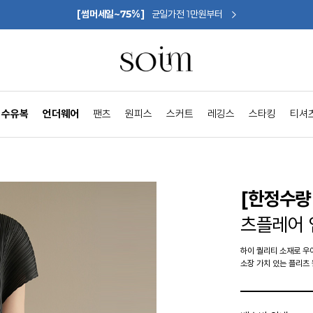
[썸머세일~75%]
균일가전 1만원부터
수유복
언더웨어
팬츠
원피스
스커트
레깅스
스타킹
티셔
[한정수량 
츠플레어
하이 퀄리티 소재로 우
소장 가치 있는 플리츠