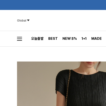
Global
오늘출발
BEST
NEW 5%
1+1
MADE