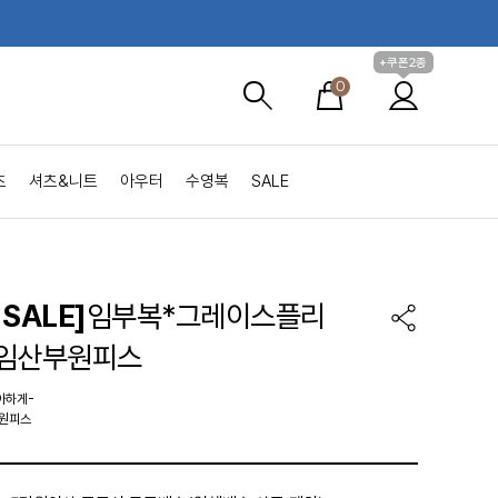
+쿠폰2종
0
츠
셔츠&니트
아우터
수영복
SALE
SALE]
임부복*그레이스플리
 임산부원피스
아하게-
 원피스