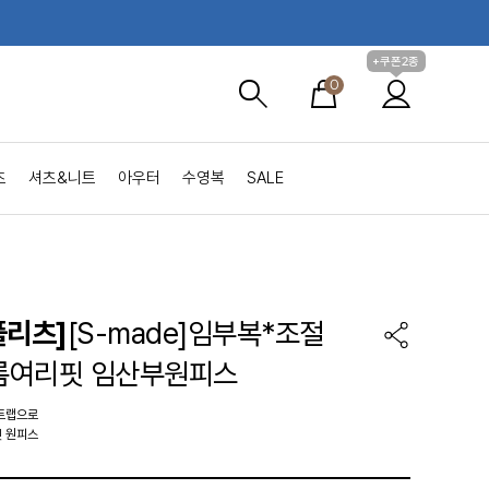
+쿠폰2종
0
츠
셔츠&니트
아우터
수영복
SALE
플리츠]
[S-made]임부복*조절
름여리핏 임산부원피스
스트랩으로
엣 원피스