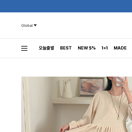
Global
오늘출발
BEST
NEW 5%
1+1
MADE