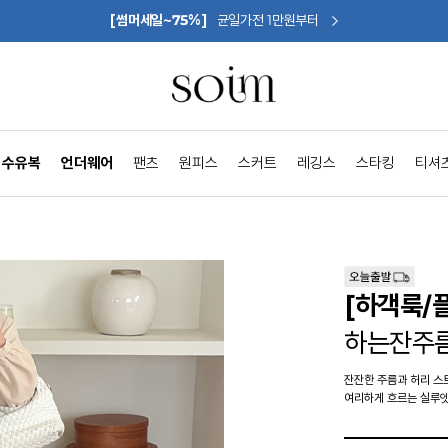
[썸머세일~75%]
균일가전 1만원부터
수유복
언더웨어
팬츠
원피스
스커트
레깅스
스타킹
티셔
[하객룩/
하는잔주
잔잔한 주름과 허리 
여리하게 흐르는 실루