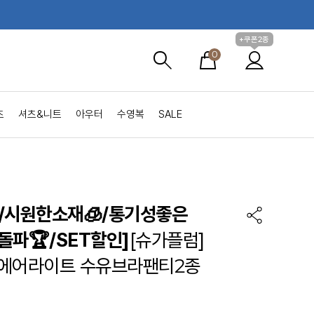
+쿠폰2종
0
츠
셔츠&니트
아우터
수영복
SALE
/시원한소재🧊/통기성좋은
돌파🏆/SET할인]
[슈가플럼]
에어라이트 수유브라팬티2종