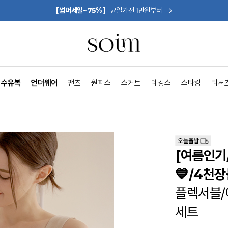
[썸머세일~75%]
균일가전 1만원부터
수유복
언더웨어
팬츠
원피스
스커트
레깅스
스타킹
티셔
[여름인기
💙/4천장
플렉서블/
세트