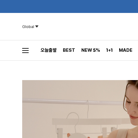
Global
오늘출발
BEST
NEW 5%
1+1
MADE