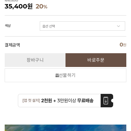
44,300
35,400
원
20
%
색상
0
결제금액
원
장바구니
바로주문
선물하기