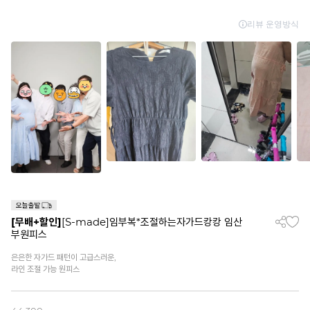
[무배+할인]
[S-made]임부복*조절하는자가드캉캉 임산
부원피스
은은한 자가드 패턴이 고급스러운,
라인 조절 가능 원피스