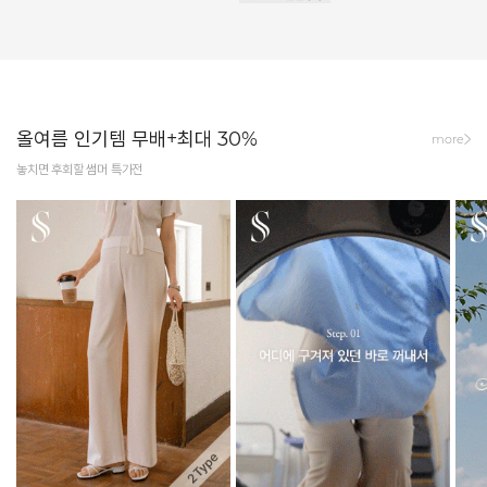
올여름 인기템 무배+최대 30%
more
놓치면 후회할 썸머 특가전