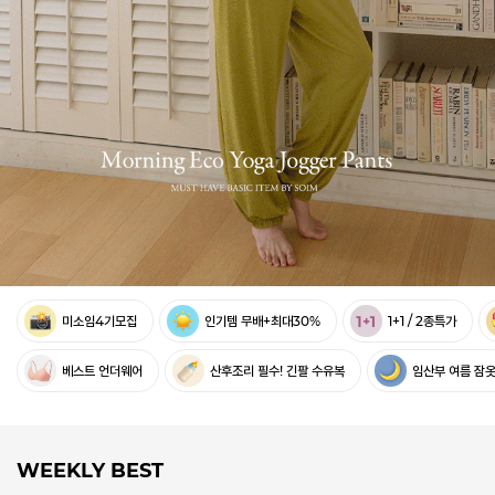
미소임4기모집
인기템 무배+최대30%
1+1 / 2종특가
베스트 언더웨어
산후조리 필수! 긴팔 수유복
임산부 여름 잠
WEEKLY BEST