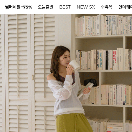
썸머세일~75%
오늘출발
BEST
NEW 5%
수유복
언더웨
N