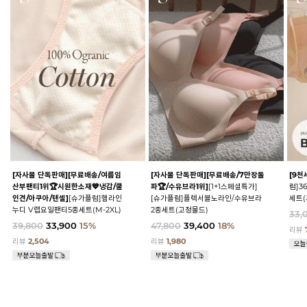
[자사몰 단독판매][무료배송/여름임
[자사몰 단독판매][무료배송/7만장돌
[9천
산부팬티1위🏆시원한소재💙냉감/쿨
파🏆/수유브라1위]
[1+1스페셜특가]
럼]3
인견/아쿠아/텐셀]
[슈가플럼]햄라인
[슈가플럼]플렉서블노라인/수유브라
세트(
누디 V랩요일팬티5종세트(M-2XL)
2종세트(고정몰드)
33,
39,800
33,900
15%
47,800
39,400
18%
리뷰
리뷰
2,504
리뷰
1,980