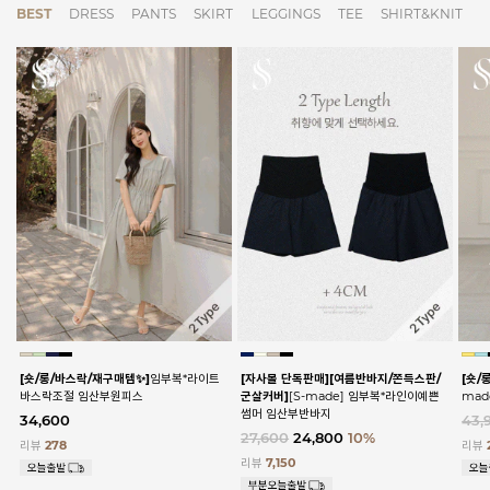
BEST
DRESS
PANTS
SKIRT
LEGGINGS
TEE
SHIRT&KNIT
[숏/롱/바스락/재구매템✨]
임부복*라이트
[자사몰 단독판매][여름반바지/쫀득스판/
[숏/
바스락조절 임산부원피스
군살커버]
[S-made] 임부복*라인이예쁜
ma
썸머 임산부반바지
34,600
43,
27,600
24,800
10%
리뷰
278
리뷰
리뷰
7,150