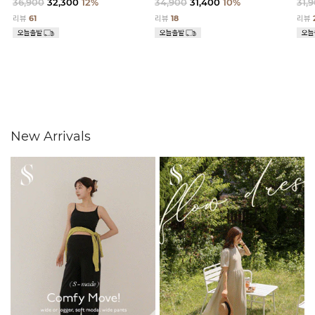
36,900
32,300
12%
34,900
31,400
10%
31,
리뷰
61
리뷰
18
리뷰
New Arrivals