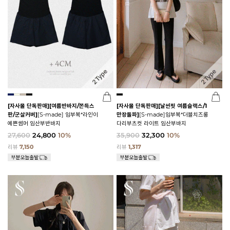
[자사몰 단독판매][여름반바지/쫀득스
[자사몰 단독판매][날씬핏 여름슬랙스/1
판/군살커버]
[S-made] 임부복*라인이
만장돌파]
[S-made]임부복*더블치즈롱
예쁜썸머 임산부반바지
다리부츠컷 라이트 임산부바지
27,600
24,800
10%
35,900
32,300
10%
리뷰
7,150
리뷰
1,317