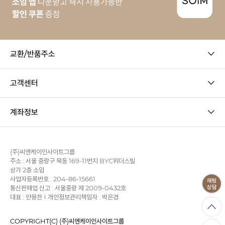
교환/반품주소
고객센터
계좌정보
(주)씨엔케이인사이트그룹
주소 : 서울 중랑구 묵동 169-11번지 BYC위더스빌
상가 2층 소임
사업자등록번호 : 204-86-15661
통신판매업 신고 : 서울중랑 제 2009-0432호
대표 : 안용찬
개인정보관리책임자 : 박은경
COPYRIGHT(C) (주)씨엔케이인사이트그룹