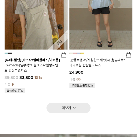
[무배+할인]
[바스락/썸머원피스/가벼움]
[반응폭발🎉/시원한소재/핏극찬]임부복*
[S-made]임부복*시원바스락멜빵포인
미니프릴 반팔블라우스
트 임산부원피스
24,900
39,800
33,800
15%
리뷰
85
리뷰
9
더보기