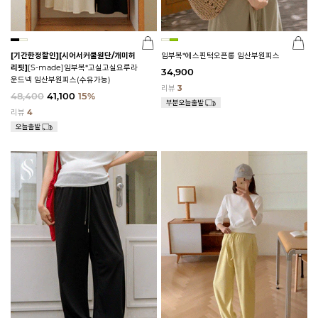
[기간한정할인]
[시어서커쿨원단/개미허
임부복*에스핀턱오픈롱 임산부원피스
리핏]
[S-made]임부복*고실고실요루라
34,900
운드넥 임산부원피스(수유가능)
리뷰
3
48,400
41,100
15%
리뷰
4