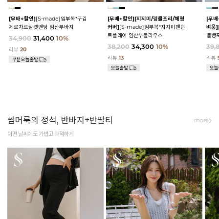
[무배+할인]
[S-made]임부복*구김
[무배+할인]
[지지미/링클프리/체형
[무배
제로차르실켓밴딩 임산부바지
커버]
[S-made]임부복*지지미펜던
벼움]
트플레어 임산부블라우스
멜빵
34,900
31,400
10%
38,200
34,300
10%
39,
리뷰
20
리뷰
13
리뷰
썸머룩의 정석, 반바지+반팔티
more
어떤 날씨에도 가볍고 쾌적하게