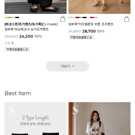
[에코스판/조거팬츠/요가룩]
[S-made]
임부복*이지벌룬핏 버튼 조거팬츠
임부복*모닝에코사 요가조거팬츠
31,900
28,700
10%
26,900
24,200
10%
리뷰
3
더보기
Best Item