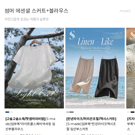
썸머 에센셜 스커트+블라우스
more
자연스럽게 흐르는 여름의 실루엣
[고슬고슬소재/핫썸머대비템]
[S-ma
[린넨라이크/허리끈조절/맥시스커트]
[지지
de]임부복*라이트쿨스퀘어넥셔링 임
[S-made]임부복*린넨라이크맥시조
부복
산부블라우스
절 임산부스커트
스