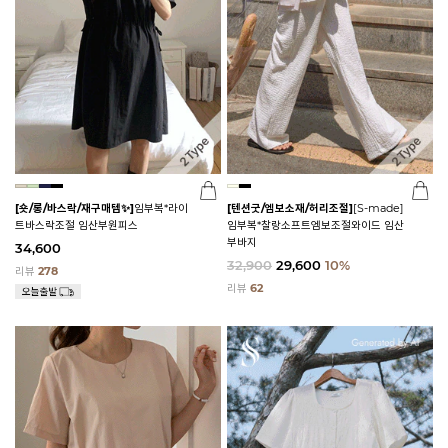
[숏/롱/바스락/재구매템✨]
임부복*라이
[텐션굿/엠보소재/허리조절]
[S-made]
트바스락조절 임산부원피스
임부복*찰랑소프트엠보조절와이드 임산
부바지
34,600
32,900
29,600
10%
리뷰
278
리뷰
62