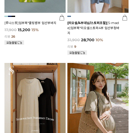
[루나스윗]임부복*쿨링밤부 임산부바지
[리오셀/4부데님/스토퍼조절]
[S-mad
e]임부복*리오셀스토퍼4부 임산부청바
17,900
15,200
15%
지
리뷰
26
31,900
28,700
10%
리뷰
9