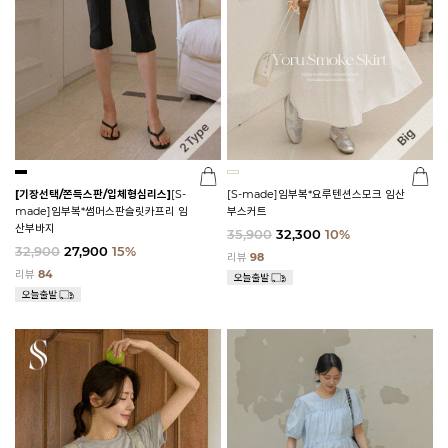
[기장선택/쫀득스판/입체형심리스]
[S-
[S-made]임부복*요루텐션스모크 임산
made]임부복*썸머스판슬릿카프리 임
부스커트
산부바지
35,900
32,300
10%
32,900
27,900
15%
리뷰
98
리뷰
84