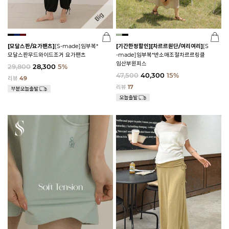
[모달스판/요가팬츠]
[S-made]임부복*
[기간한정할인]
[차르르원단/여리여리]
[S
모달스판무드와이드조거 요가팬츠
-made]임부복*반소매조절차르르링클
임산부원피스
29,800
28,300
5%
47,500
40,300
15%
리뷰
49
리뷰
17