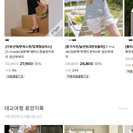
[기장선택/쫀득스판/입체형심리스]
[후기극찬/날씬핏/2천장돌파]
[S-ma
[퀼리
[S-made]임부복*썸머스판슬릿카프
de]임부복*위켄드핀턱4부 임산부바
톡언
리 임산부바지
지
25,
32,900
27,900
15%
29,800
26,800
10%
리뷰
리뷰
84
리뷰
245
태교여행 휴양지룩
more
가장 편안하고 아름다운 순간