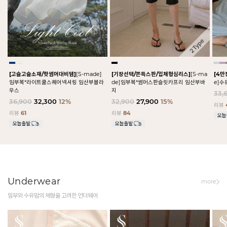
[고슬고슬소재/핫썸머대비템]
[S-made]
[기장선택/쫀득스판/입체형심리스]
[S-ma
[4만
임부복*라이트쿨스퀘어넥셔링 임산부블라
de]임부복*썸머스판슬릿카프리 임산부바
e]수
우스
지
33,
36,900
32,300
12%
32,900
27,900
15%
리뷰
리뷰
61
리뷰
84
Underwear
more
임부와 수유맘의 체형을 고려한 언더웨어