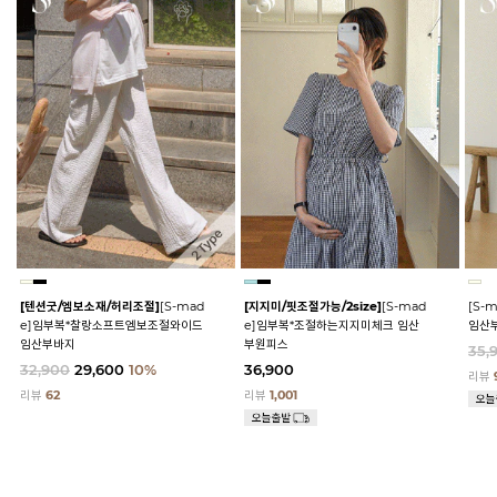
[텐션굿/엠보소재/허리조절]
[S-mad
[지지미/핏조절가능/2size]
[S-mad
[S-
e]임부복*찰랑소프트엠보조절와이드
e]임부복*조절하는지지미체크 임산
임산
임산부바지
부원피스
35,
32,900
29,600
10%
36,900
리뷰
리뷰
62
리뷰
1,001