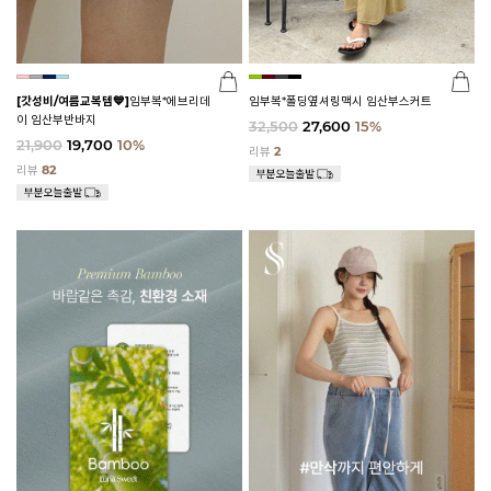
[갓성비/여름교복템💙]
임부복*에브리데
임부복*폴딩옆셔링맥시 임산부스커트
이 임산부반바지
32,500
27,600
15%
21,900
19,700
10%
리뷰
2
리뷰
82