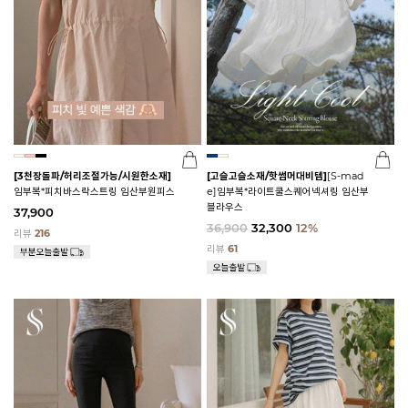
[3천장돌파/허리조절가능/시원한소재]
[고슬고슬소재/핫썸머대비템]
[S-mad
임부복*피치바스락스트링 임산부원피스
e]임부복*라이트쿨스퀘어넥셔링 임산부
블라우스
37,900
36,900
32,300
12%
리뷰
216
리뷰
61