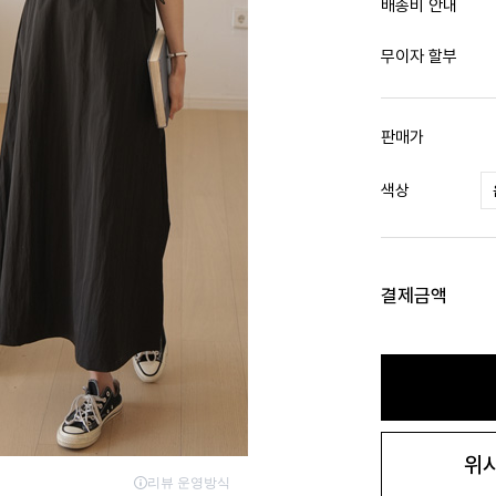
배송비 안내
무이자 할부
판매가
색상
결제금액
위