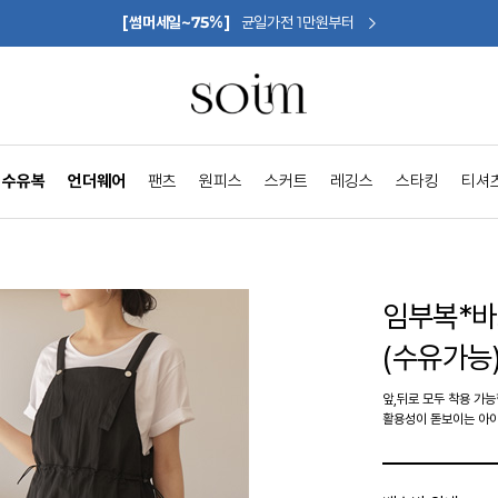
[썸머세일~75%]
균일가전 1만원부터
수유복
언더웨어
팬츠
원피스
스커트
레깅스
스타킹
티셔
임부복*
(수유가능
앞,뒤로 모두 착용 가능
활용성이 돋보이는 아