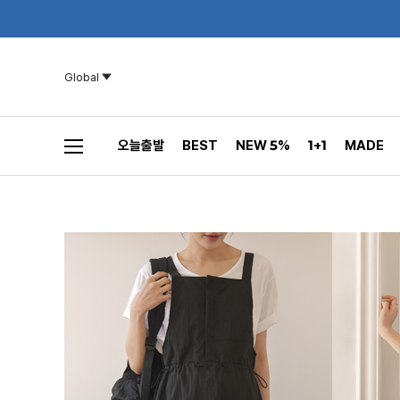
Global
오늘출발
BEST
NEW 5%
1+1
MADE