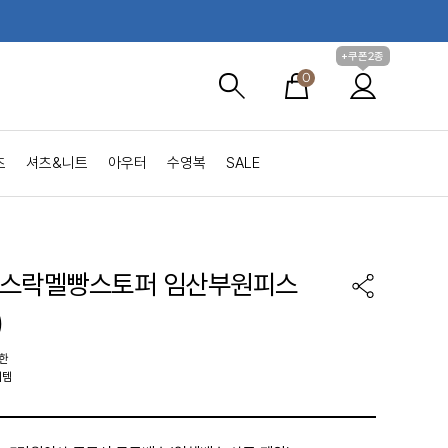
+쿠폰2종
0
츠
셔츠&니트
아우터
수영복
SALE
바스락멜빵스토퍼 임산부원피스
)
한
이템