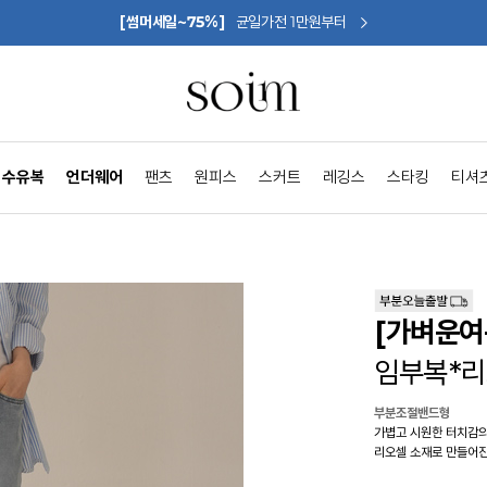
[썸머세일~75%]
균일가전 1만원부터
수유복
언더웨어
팬츠
원피스
스커트
레깅스
스타킹
티셔
[가벼운여
임부복*
부분조절밴드형
가볍고 시원한 터치감
리오셀 소재로 만들어진