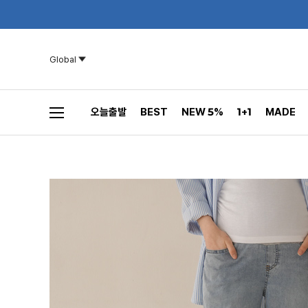
Global
오늘출발
BEST
NEW 5%
1+1
MADE