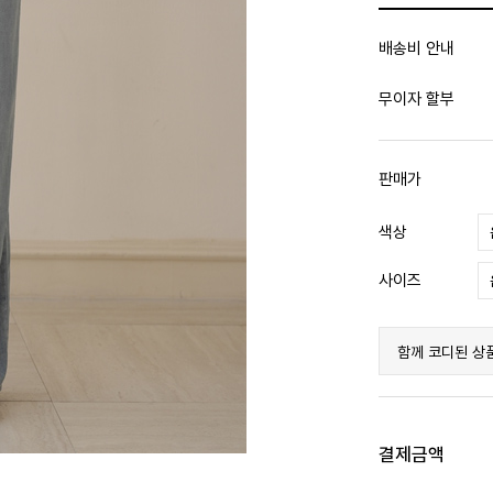
배송비 안내
무이자 할부
판매가
색상
사이즈
함께 코디된 상
결제금액