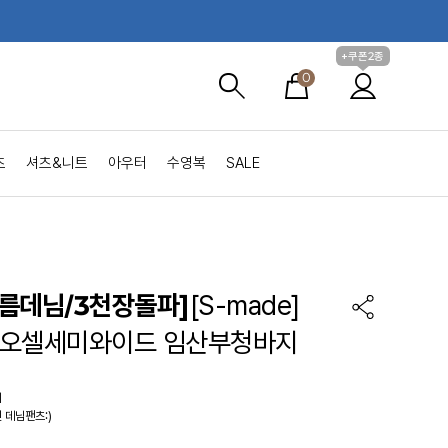
+쿠폰2종
0
츠
셔츠&니트
아우터
수영복
SALE
름데님/3천장돌파]
[S-made]
리오셀세미와이드 임산부청바지
의
 데님팬츠:)