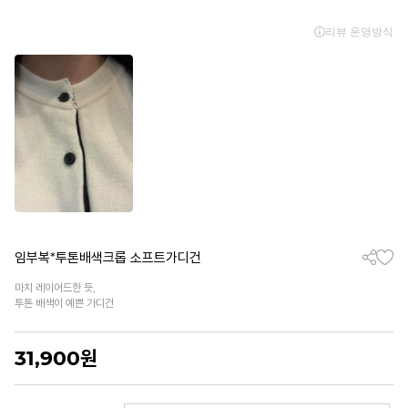
임부복*투톤배색크롭 소프트가디건
마치 레이어드한 듯,
투톤 배색이 예쁜 가디건
31,900
원