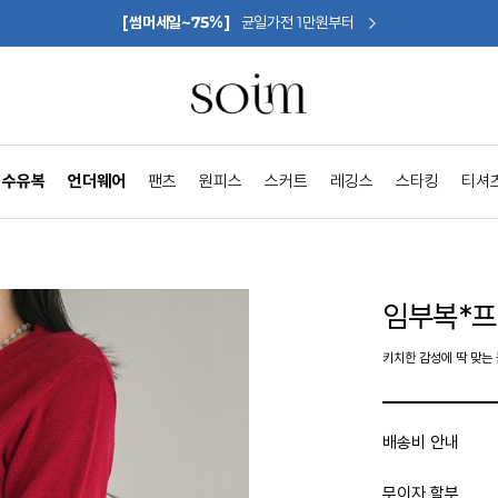
[썸머세일~75%]
균일가전 1만원부터
수유복
언더웨어
팬츠
원피스
스커트
레깅스
스타킹
티셔
임부복*프
키치한 감성에 딱 맞는
배송비 안내
무이자 할부