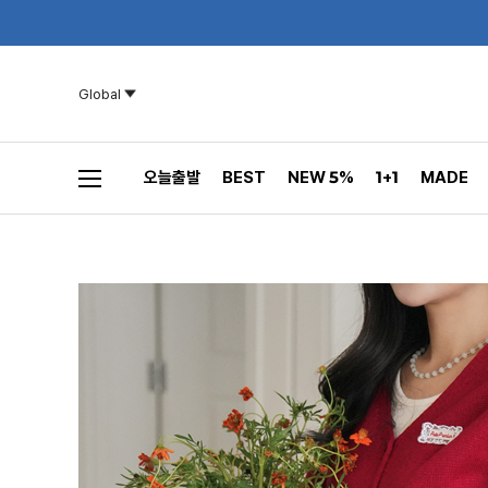
Global
오늘출발
BEST
NEW 5%
1+1
MADE