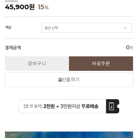
53,900
45,900
원
15
%
색상
0
결제금액
원
장바구니
바로주문
선물하기