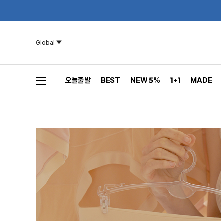
Global
오늘출발
BEST
NEW 5%
1+1
MADE