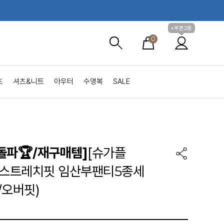
+쿠폰2종
0
츠
셔츠&니트
아우터
수영복
SALE
돌파🏆/재구매템]
[슈가플
도스트레치핏 임산부팬티5종세
/오버핏)