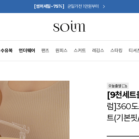
[썸머세일~75%]
균일가전 1만원부터
수유복
언더웨어
팬츠
원피스
스커트
레깅스
스타킹
티셔
[9천세트
럼]360
트(기본핏