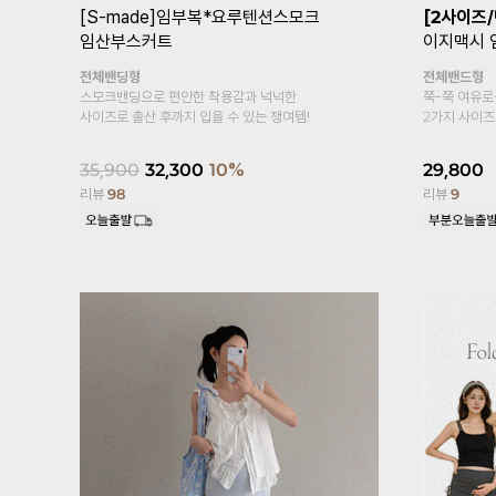
트
[기획특가1+1/여름필수템/2만장돌
[기획특가1
파✨]
임부복*푸딩스판 5부 임산부레
링터치냉장
깅스
두겹복대
시원한 쿨링
복대형
냉장고 소재~
부드러우면서 가볍게 입어보아요~
15,800
17,600
15,800
10%
리뷰
458
리뷰
2,447