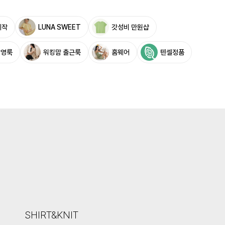
제작
LUNA SWEET
갓성비 만원샵
촬영룩
워킹맘 출근룩
홈웨어
텐셀정품
SHIRT&KNIT