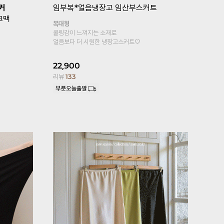
복*
[기획특가 1+1]
임부복*뉴컴포트 임
[퀼리티GO
산부레깅스
톡언발플레
기타형
힙까지 가려지
원피스, 롱티안에 속바지로 입으세요
페미닌한 무드
4부기장 추가!
25,800
2
13,900
리뷰
176
리뷰
6,101