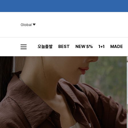
Global
오늘출발
BEST
NEW 5%
1+1
MADE