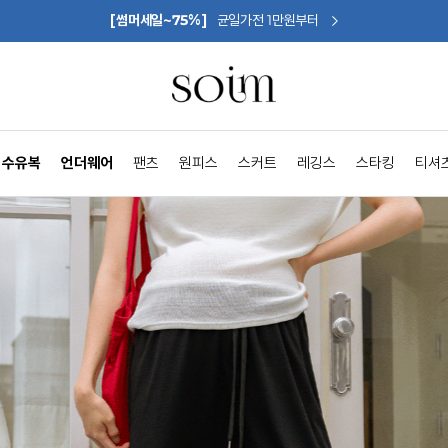
[썸머세일~75%]
균일가전 1만원부터
수유복
언더웨어
팬츠
원피스
스커트
레깅스
스타킹
티셔