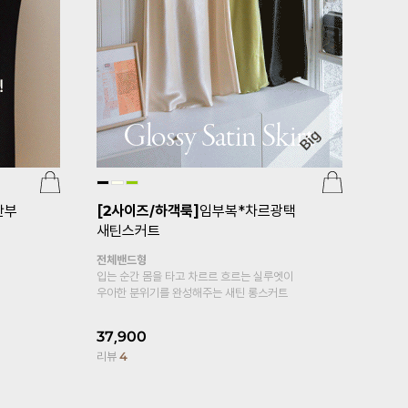
부 임
임부복*심
[기획특가 1+1]
[S-made]임부복*보
귀여움에 편안
들보들면스판 임산부레깅스
복대형
15,900
보들보들 부드러운
리뷰
10
면스판 레깅스예요☆
24,900
19,800
20%
리뷰
2,284