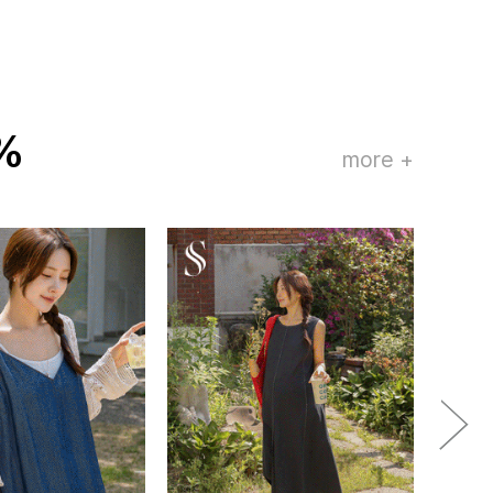
%
more +