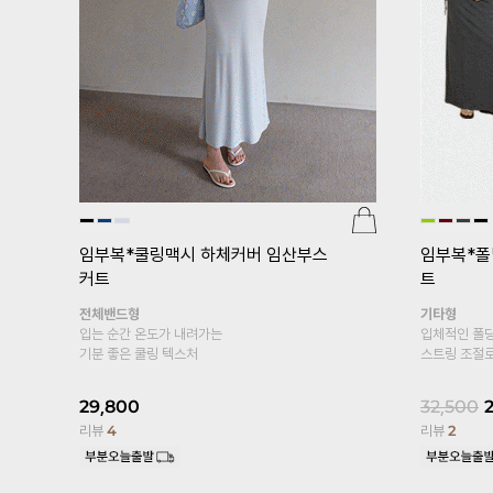
[pJ]프
er.5부)
광택
[기획특가 1+1]
임부복*푸딩스판 10
부 임산부레깅스
24,000
복대형
리뷰
95
엣이
봄, 여름 착용하기 좋은 레이온 소재의
커트
10부 레깅스~
S,M,L사이즈
19,800
17,800
10%
리뷰
13,329