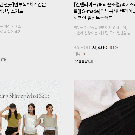
+1]
[Coolity]임부복*쿨
[1만장돌파✨/기획특가 1+1]
임부
고5부 임산부레깅스
말림방지3부 임산부속바지
복대형
감이 느껴지는
속바지 안에 이너 속바지,
홈웨어로 활용도 높은 3부 속바지예요~
18,900
14,900
21%
리뷰
620