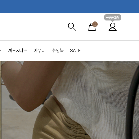
+쿠폰2종
0
츠
셔츠&니트
아우터
수영복
SALE