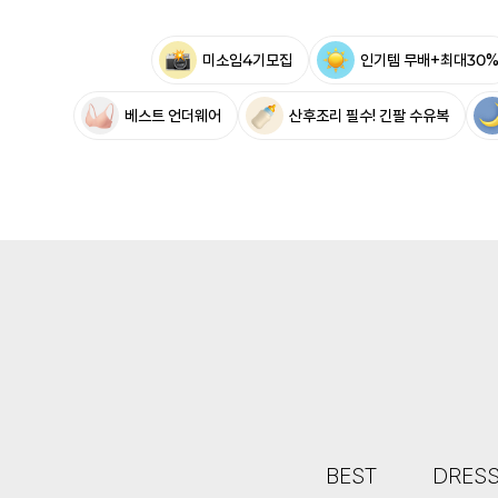
미소임4기모집
인기템 무배+최대30
베스트 언더웨어
산후조리 필수! 긴팔 수유복
BEST
DRES