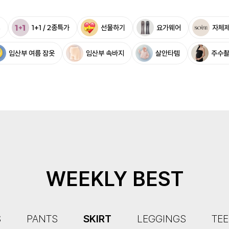
%
1+1 / 2종특가
선물하기
요가웨어
자체
임산부 여름 잠옷
임산부 속바지
살안타템
주수
WEEKLY BEST
S
PANTS
SKIRT
LEGGINGS
TEE