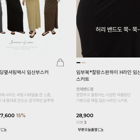
리미엄심리스 임산부레깅스(v
[기획특가 1+1]
임부복*플레어5
산부속바지
복대형
18,800
22%
부들부들 차르르 레이온 소재로
피부에 자극없는 바디감~
15,900
14,900
6%
리뷰
1,425