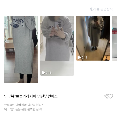
임부복*브클카라지퍼 임산부원피스
브루클린 나염 카라 임산부 원피스
예비 엄마들을 위한 완벽한 선택!