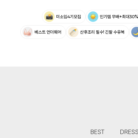
미소임4기모집
인기템 무배+최대30
베스트 언더웨어
산후조리 필수! 긴팔 수유복
BEST
DRES