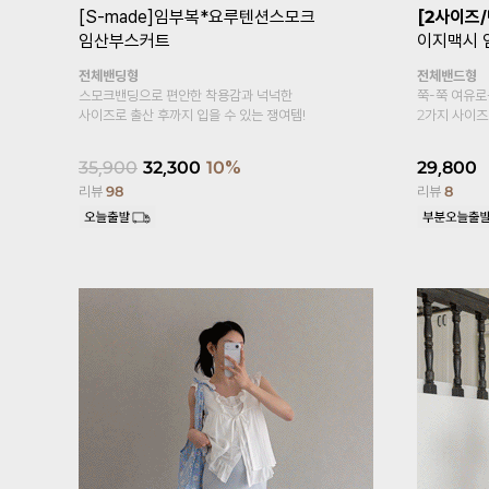
트
[기획특가1+1/여름필수템/2만장돌
[기획특가1
파✨]
임부복*푸딩스판 5부 임산부레
링터치냉장
깅스
두겹복대
시원한 쿨링
복대형
냉장고 소재~
부드러우면서 가볍게 입어보아요~
15,800
17,600
15,800
10%
리뷰
458
리뷰
2,446