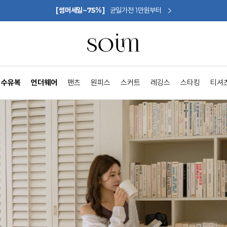
[썸머세일~75%]
균일가전 1만원부터
수유복
언더웨어
팬츠
원피스
스커트
레깅스
스타킹
티셔