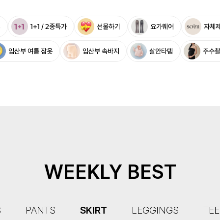
%
1+1 / 2종특가
선물하기
요가웨어
자체
임산부 여름 잠옷
임산부 속바지
살안타템
주수
WEEKLY BEST
S
PANTS
SKIRT
LEGGINGS
TEE