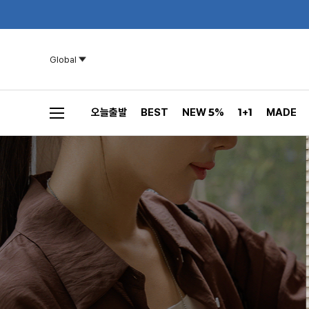
Global
오늘출발
BEST
NEW 5%
1+1
MADE