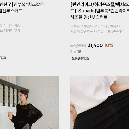
+1]
[Coolity]임부복*쿨
[1만장돌파✨/기획특가 1+1]
임부
고5부 임산부레깅스
말림방지3부 임산부속바지
복대형
감이 느껴지는
속바지 안에 이너 속바지,
홈웨어로 활용도 높은 3부 속바지예요~
18,900
14,900
21%
리뷰
620