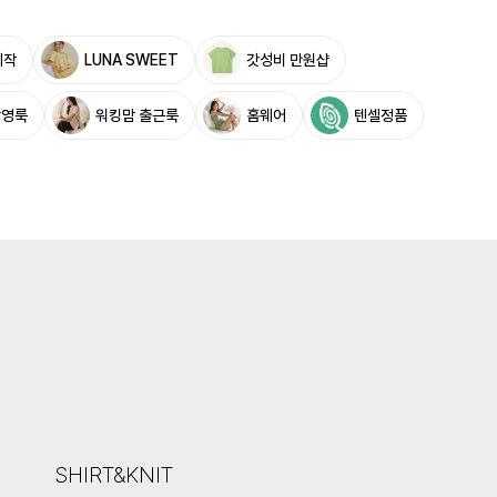
제작
LUNA SWEET
갓성비 만원샵
촬영룩
워킹맘 출근룩
홈웨어
텐셀정품
SHIRT&KNIT