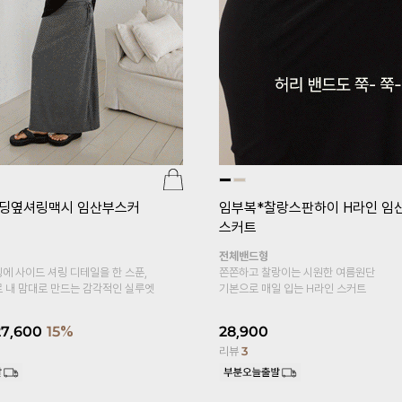
1+1]
임부복*푸딩스판 10
[홀릭텐션/코트나/2기장/임부레
레깅스
스]
[S-made]임부복*2TYPE
텐션코트나 임산부레깅스
용하기 좋은 레이온 소재의
두겹복대형
~
S,M,L사이즈
쫀득한 텐션감에 반할듯 *.*
5부 7부 기장감으로 선택해요!
7,800
10%
13,500
리뷰
4