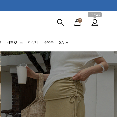
+쿠폰2종
0
츠
셔츠&니트
아우터
수영복
SALE