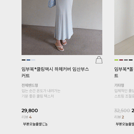
[pJ]프리미엄심리스 임산부레깅스(v
er.5부)
광택
[기획특가 
부 임산부
24,000
18,800
22%
복대형
리뷰
95
엣이
봄, 여름 착
커트
10부 레깅스
19,800
1
리뷰
13,329