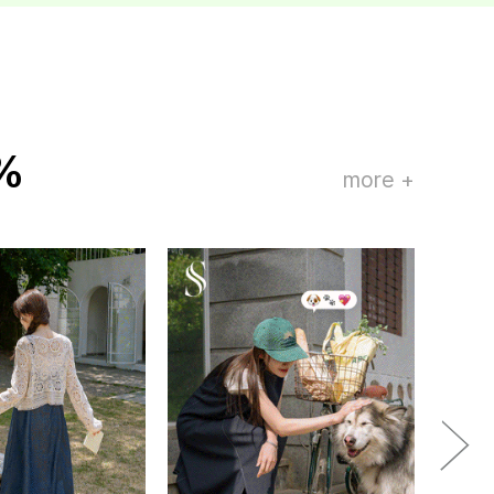
%
more +