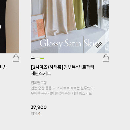
[기획특가 1+1]
임부복*플레어5부 임
임부복*심
산부속바지
깅
귀여움에 편안
홀릭
복대형
부들부들 차르르 레이온 소재로
15,900
피부에 자극없는 바디감~
리뷰
10
15,900
14,900
6%
리뷰
1,425