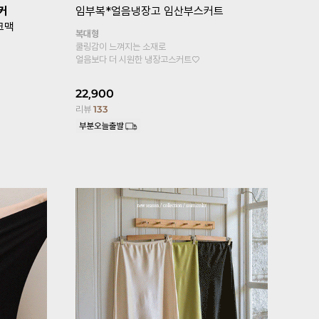
복*
[기획특가 1+1]
임부복*뉴컴포트 임
[퀼리티GO
산부레깅스
톡언발플레
기타형
힙까지 가려지
원피스, 롱티안에 속바지로 입으세요
페미닌한 무드
4부기장 추가!
25,800
2
13,900
리뷰
176
리뷰
6,100