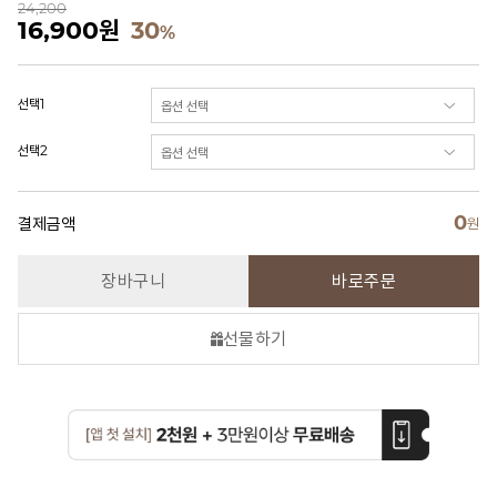
24,200
16,900
원
30
%
선택1
선택2
0
결제금액
원
장바구니
바로주문
선물하기