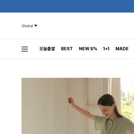
Global
오늘출발
BEST
NEW 5%
1+1
MADE