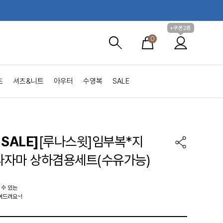
+쿠폰2종
0
츠
셔츠&니트
아우터
수영복
SALE
SALE]
[루나스윗]임부복*지
자마 상하겸용세트(수유가능)
 수 있는
여드려요~!