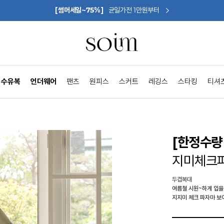
[썸머세일~75%]
균일가전 1만원부터
수유복
언더웨어
팬츠
원피스
스커트
레깅스
스타킹
티셔
[한정수량 
지미체크파
두겹복대
여름철 시원~하게 입을
지지미 체크 파자마 보