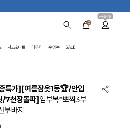
+쿠폰2종
0
츠
셔츠&니트
아우터
수영복
SALE
2종특가]
[여름잠옷1등🏆/안입
/7천장돌파]
임부복*뽀짝3부
산부바지
!