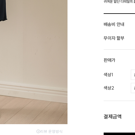
귀여운 밑단 디테일의 
배송비 안내
무이자 할부
판매가
색상1
색상2
결제금액