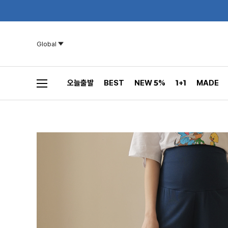
Global
오늘출발
BEST
NEW 5%
1+1
MADE