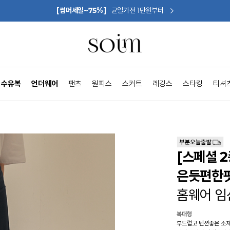
[썸머세일~75%]
균일가전 1만원부터
수유복
언더웨어
팬츠
원피스
스커트
레깅스
스타킹
티셔
[스페셜 
은듯편한핏
홈웨어 임
복대형
부드럽고 텐션좋은 소재