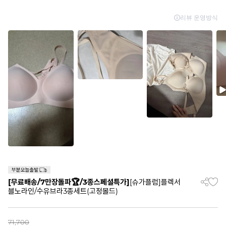
[무료배송/7만장돌파🏆/3종스페셜특가]
[슈가플럼]플렉서
블노라인/수유브라3종세트(고정몰드)
71,700