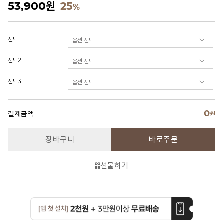
53,900
원
25
%
선택1
선택2
선택3
0
결제금액
원
장바구니
바로주문
선물하기