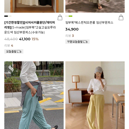
[기간한정할인]
[시어서커쿨원단/개미허
임부복*에스핀턱오픈롱 임산부원피스
리핏]
[S-made]임부복*고실고실요루라
34,900
운드넥 임산부원피스(수유가능)
리뷰
3
48,400
41,100
15%
리뷰
4