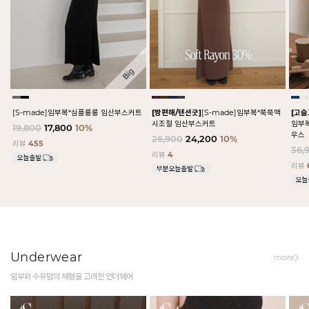
[S-made]임부복*심플롱롱 임산부스커트
[짱편해/텐션굿]
[S-made]임부복*쭉쭉맥
[고
시조절 임산부스커트
임부
19,800
17,800
10%
우스
26,900
24,200
10%
리뷰
455
36,
리뷰
4
리뷰
Underwear
more
임부와 수유맘의 체형을 고려한 언더웨어