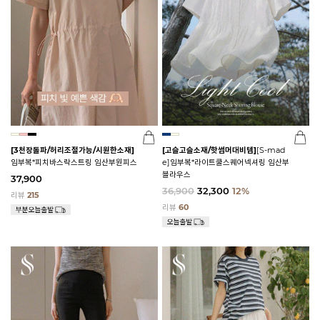
[3천장돌파/허리조절가능/시원한소재]
[고슬고슬소재/핫썸머대비템]
[S-mad
임부복*피치바스락스트링 임산부원피스
e]임부복*라이트쿨스퀘어넥셔링 임산부
블라우스
37,900
36,900
32,300
12%
리뷰
215
리뷰
60