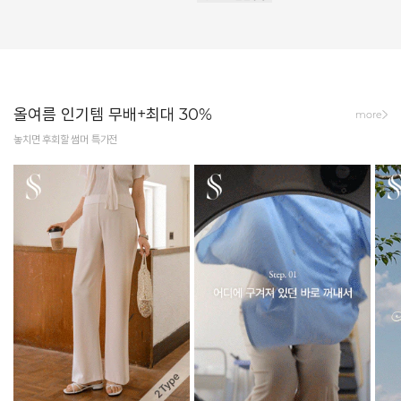
올여름 인기템 무배+최대 30%
more
놓치면 후회할 썸머 특가전