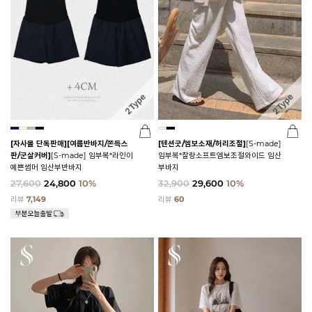
[자사몰 단독판매][여름반바지/쫀득스
[텐션굿/엠보소재/허리조절]
[S-made]
판/군살커버]
[S-made] 임부복*라인이
임부복*찰랑소프트엠보조절와이드 임산
예쁜썸머 임산부반바지
부바지
27,600
24,800
10%
32,900
29,600
10%
리뷰
7,149
리뷰
60