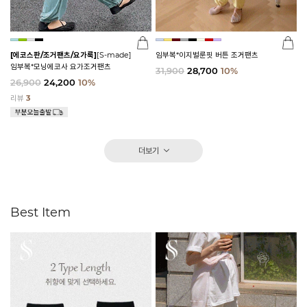
[에코스판/조거팬츠/요가룩]
[S-made]
임부복*이지벌룬핏 버튼 조거팬츠
임부복*모닝에코사 요가조거팬츠
31,900
28,700
10%
26,900
24,200
10%
리뷰
3
더보기
Best Item