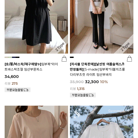
[숏/롱/바스락/재구매템✨]
임부복*라이
[자사몰 단독판매][날씬핏 여름슬랙스/1
트바스락조절 임산부원피스
만장돌파]
[S-made]임부복*더블치즈롱
다리부츠컷 라이트 임산부바지
34,600
35,900
32,300
10%
리뷰
275
리뷰
1,315