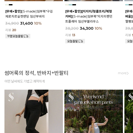
[무배+할인]
[S-made]임부복*구김
[무배+할인]
[지지미/링클프리/체형
[무배
제로차르실켓밴딩 임산부바지
커버]
[S-made]임부복*지지미펜던
벼움]
트플레어 임산부블라우스
멜빵
34,900
31,400
10%
38,200
34,300
10%
39,
리뷰
20
리뷰
13
리뷰
썸머룩의 정석, 반바지+반팔티
more
어떤 날씨에도 가볍고 쾌적하게