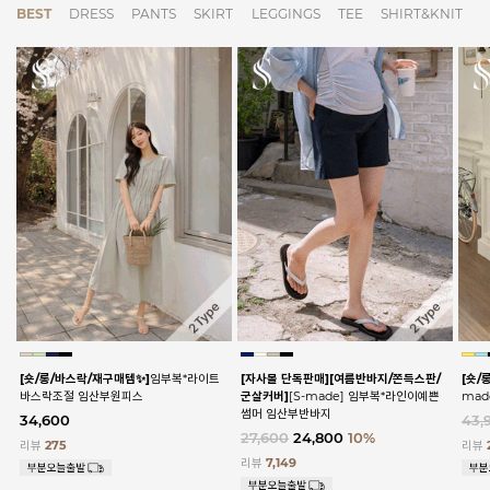
BEST
DRESS
PANTS
SKIRT
LEGGINGS
TEE
SHIRT&KNIT
[숏/롱/바스락/재구매템✨]
임부복*라이트
[자사몰 단독판매][여름반바지/쫀득스판/
[숏/
바스락조절 임산부원피스
군살커버]
[S-made] 임부복*라인이예쁜
ma
썸머 임산부반바지
34,600
43,
27,600
24,800
10%
리뷰
275
리뷰
리뷰
7,149