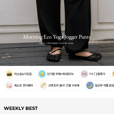
미소임4기모집
인기템 무배+최대30%
1+1 / 2종특가
베스트 언더웨어
산후조리 필수! 긴팔 수유복
임산부 여름 잠
WEEKLY BEST