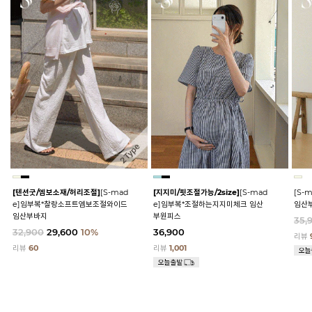
[텐션굿/엠보소재/허리조절]
[S-mad
[지지미/핏조절가능/2size]
[S-mad
[S-
e]임부복*찰랑소프트엠보조절와이드
e]임부복*조절하는지지미체크 임산
임산
임산부바지
부원피스
35,
32,900
29,600
10%
36,900
리뷰
리뷰
60
리뷰
1,001