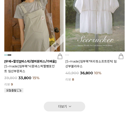
[무배+할인]
[바스락/썸머원피스/가벼움]
[S-made]임부복*여리핏소프트핀턱 임
[S-made]임부복*시원바스락멜빵포인
산부블라우스
트 임산부원피스
40,900
36,800
10%
39,800
33,800
15%
리뷰
8
리뷰
9
더보기