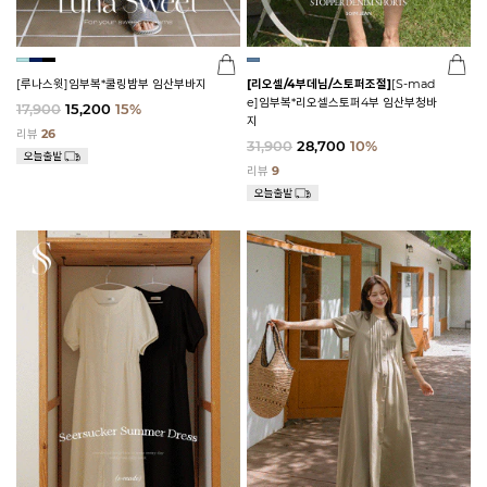
[루나스윗]임부복*쿨링밤부 임산부바지
[리오셀/4부데님/스토퍼조절]
[S-mad
e]임부복*리오셀스토퍼4부 임산부청바
17,900
15,200
15%
지
리뷰
26
31,900
28,700
10%
리뷰
9