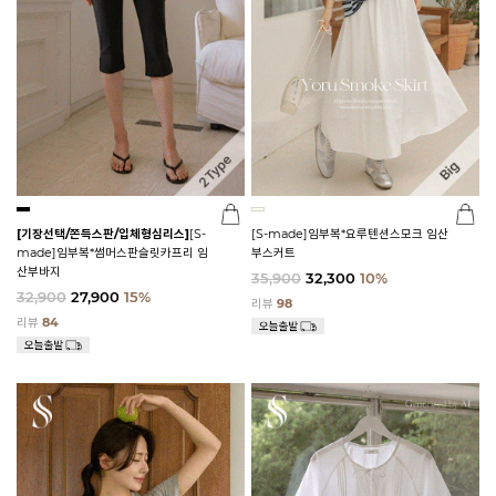
[기장선택/쫀득스판/입체형심리스]
[S-
[S-made]임부복*요루텐션스모크 임산
made]임부복*썸머스판슬릿카프리 임
부스커트
산부바지
35,900
32,300
10%
32,900
27,900
15%
리뷰
98
리뷰
84