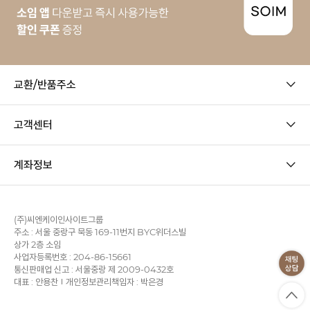
교환/반품주소
고객센터
계좌정보
(주)씨엔케이인사이트그룹
주소 : 서울 중랑구 묵동 169-11번지 BYC위더스빌
상가 2층 소임
사업자등록번호 : 204-86-15661
통신판매업 신고 : 서울중랑 제 2009-0432호
대표 : 안용찬
개인정보관리책임자 : 박은경