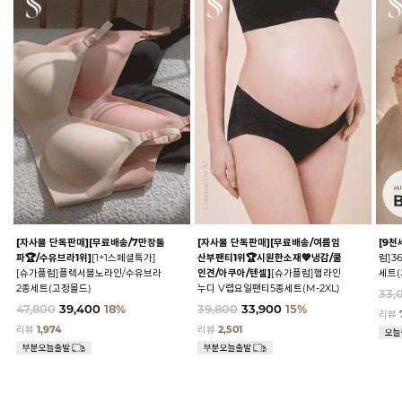
[자사몰 단독판매][무료배송/7만장돌
[자사몰 단독판매][무료배송/여름임
[9천
파🏆/수유브라1위]
[1+1스페셜특가]
산부팬티1위🏆시원한소재💙냉감/쿨
럼]3
[슈가플럼]플렉서블노라인/수유브라
인견/아쿠아/텐셀]
[슈가플럼]햄라인
세트(
2종세트(고정몰드)
누디 V랩요일팬티5종세트(M-2XL)
33,
47,800
39,400
18%
39,800
33,900
15%
리뷰
리뷰
1,974
리뷰
2,501