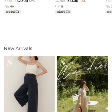
36,900
32,300
12%
34,900
31,400
10%
31,
리뷰
60
리뷰
18
리뷰
New Arrivals