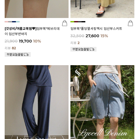
[갓성비/여름교복템💙]
임부복*에브리데
임부복*폴딩옆셔링맥시 임산부스커트
이 임산부반바지
32,500
27,600
15%
21,900
19,700
10%
리뷰
2
리뷰
82