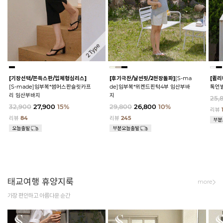
[기장선택/쫀득스판/입체형심리스]
[후기극찬/날씬핏/2천장돌파]
[S-ma
[퀼리
[S-made]임부복*썸머스판슬릿카프
de]임부복*위켄드핀턱4부 임산부바
톡언
리 임산부바지
지
25,
32,900
27,900
15%
29,800
26,800
10%
리뷰
리뷰
84
리뷰
245
태교여행 휴양지룩
more
가장 편안하고 아름다운 순간