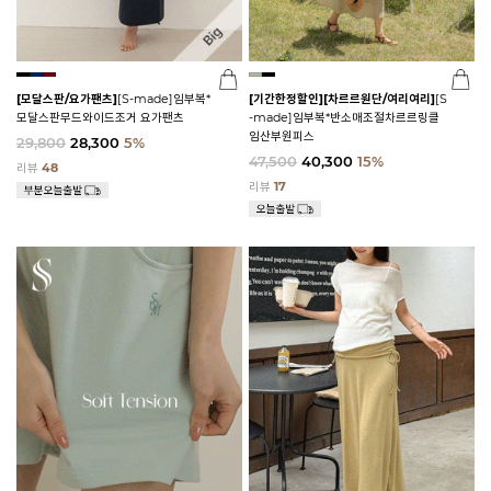
[모달스판/요가팬츠]
[S-made]임부복*
[기간한정할인]
[차르르원단/여리여리]
[S
모달스판무드와이드조거 요가팬츠
-made]임부복*반소매조절차르르링클
임산부원피스
29,800
28,300
5%
47,500
40,300
15%
리뷰
48
리뷰
17