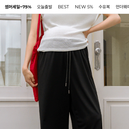
썸머세일~75%
오늘출발
BEST
NEW 5%
수유복
언더웨
N