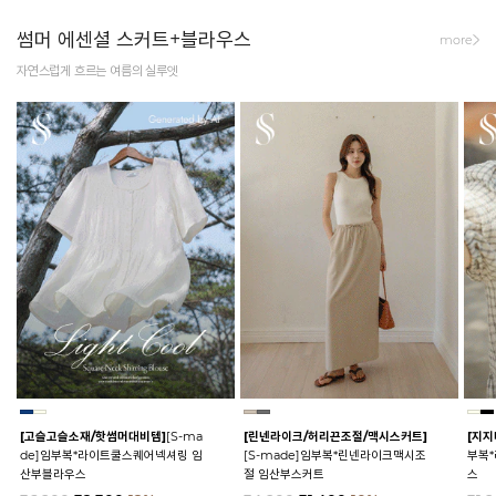
썸머 에센셜 스커트+블라우스
more
자연스럽게 흐르는 여름의 실루엣
[고슬고슬소재/핫썸머대비템]
[S-ma
[린넨라이크/허리끈조절/맥시스커트]
[지지
de]임부복*라이트쿨스퀘어넥셔링 임
[S-made]임부복*린넨라이크맥시조
부복
산부블라우스
절 임산부스커트
스