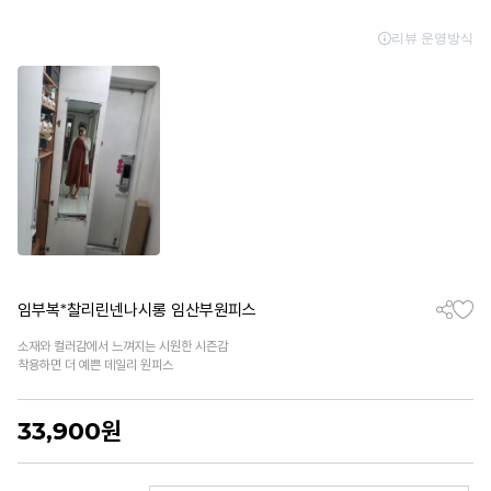
임부복*찰리린넨나시롱 임산부원피스
소재와 컬러감에서 느껴지는 시원한 시즌감
착용하면 더 예쁜 데일리 원피스
33,900
원