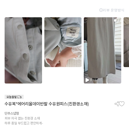
수유복*에어리올데이반팔 수유원피스(친환경소재)
단추스냅형
피부 자극 없는 친환경 소재
하루 종일 부드럽고 편안하게-