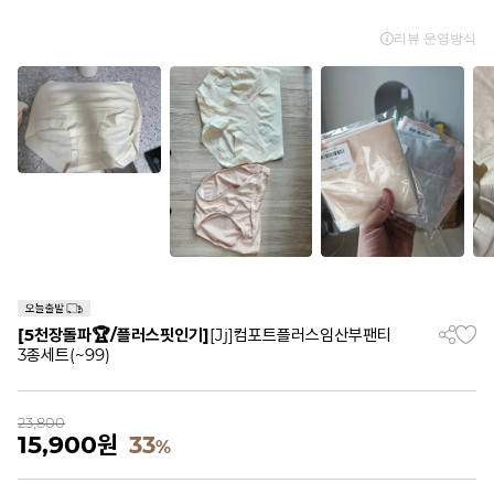
[5천장돌파🏆/플러스핏인기]
[Jj]컴포트플러스임산부팬티
3종세트(~99)
23,800
15,900
원
33
%