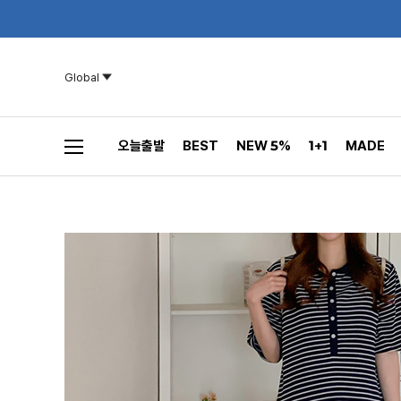
Global
오늘출발
BEST
NEW 5%
1+1
MADE