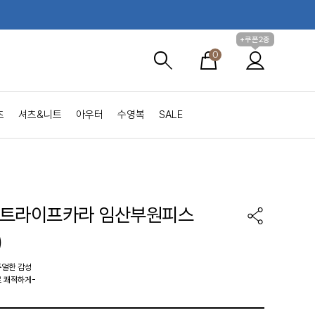
+쿠폰2종
0
츠
셔츠&니트
아우터
수영복
SALE
스트라이프카라 임산부원피스
)
주얼한 감성
 쾌적하게-