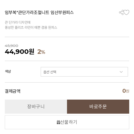
임부복*큰단가라조절니트 임산부원피스
큰 단가라 디자인에
풍성한 플리츠 라인이 예쁜 겸용 원피스
45,900
44,900
원
2
%
색상
0
결제금액
원
장바구니
바로주문
선물하기